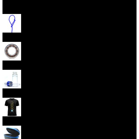
Open menu
Yoyo Strings
Yoyo Bearings
Lubes
Yoyo Apparel