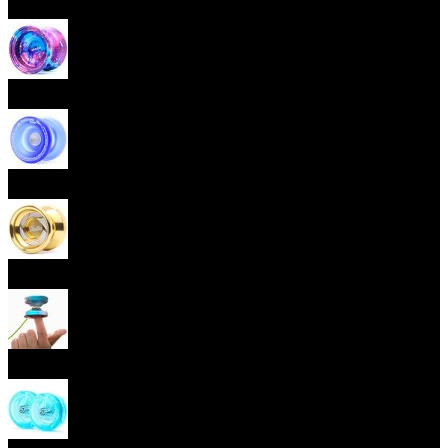
Beginner Yoyos (responsive)
Advanced Yoyos (unresponsive)
Plastic Yoyos
Metal Yoyos
Finger spin Yoyos