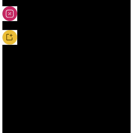
2A-5A Yoyos
Special Offers
New Releases / Restocks
Accessories