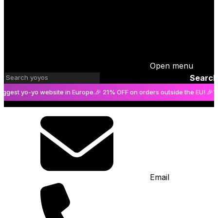
Open menu
Search
st yo-yo website in Europe.
🎉 21% OFF on orders outside the EU! 🎉
The bi
Email