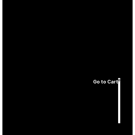
Create an
Account
Forgotten password
0
Go to Cart
Cart
is empty