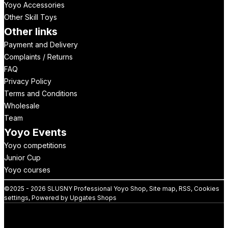
Yoyo Accessories
Other Skill Toys
Other links
Payment and Delivery
Complaints / Returns
FAQ
Privacy Policy
Terms and Conditions
Wholesale
Team
Yoyo Events
Yoyo competitions
Junior Cup
Yoyo courses
©
2025 -
2026
SLUSNY Professional Yoyo Shop
,
Site map
,
RSS
,
Cookies
settings
,
Powered by Upgates Shops