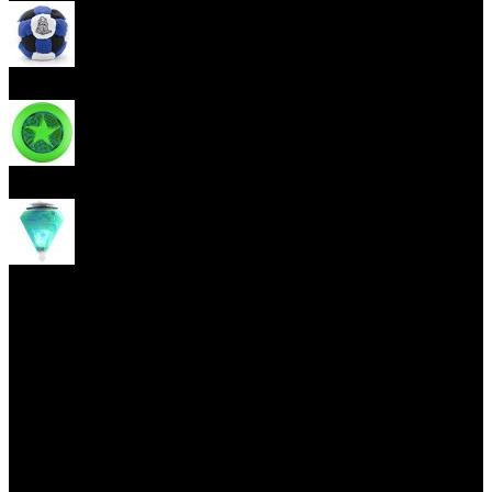
Footbag
Frisbee
Spin Top
Yoyo tricks