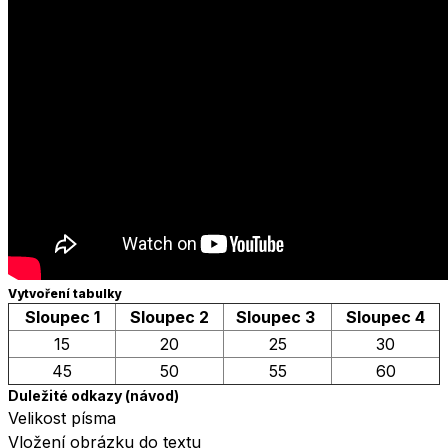
Vytvoření tabulky
Sloupec 1
Sloupec 2
Sloupec 3
Sloupec 4
15
20
25
30
45
50
55
60
Duležité odkazy (
návod
)
Velikost písma
Vložení obrázku do textu