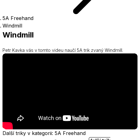
5A Freehand
Windmill
Windmill
Petr Kavka vás v tomto videu naučí 5A trik zvaný Windmill.
Další triky v kategorii: 5A Freehand