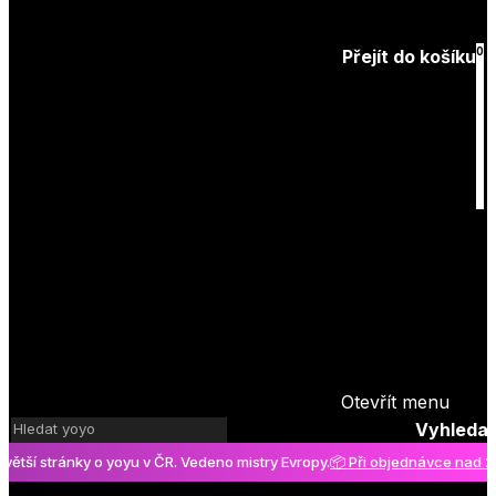
Zapomenuté
heslo
0
Přejít do košíku
Košík
je prázdný
Otevřít menu
Vyhledat
í stránky o yoyu v ČR. Vedeno mistry Evropy.
📦 Při objednávce nad 2000