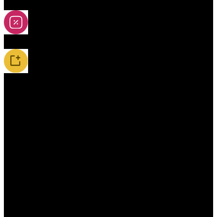
2A-5A yoya
Slevy
Novinky / Restocky
Příslušenství