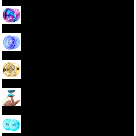
Začátečnická yoya (responzivní)
Pokročilá yoya (neresponzivní)
Plastová yoya
Kovová yoya
Fingerspin yoya