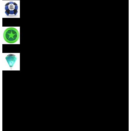
Hakisak
Frisbee
Káča
Yoyo triky