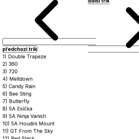
další trik
předchozí trik
1) Double Trapeze
2) 360
3) 720
4) Meltdown
5) Candy Rain
6) Bee Sting
7) Butterfly
8) 5A Esíčka
9) 5A Ninja Vanish
10) 5A Houdini Mount
11) GT From The Sky
12) Red Slack