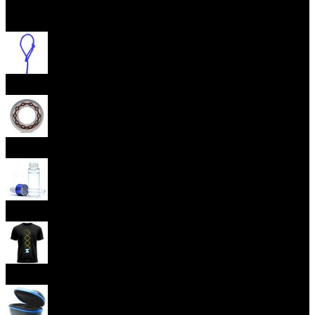
Otevřít menu
Provázky na yoyo
Yoyo ložiska
Oleje
Yoyo oblečení