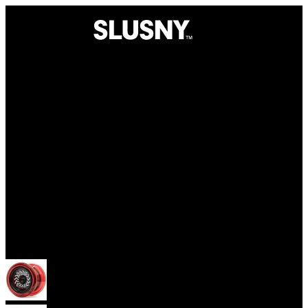
Více
Yoyo
Začátečnická yoya (responzivní)