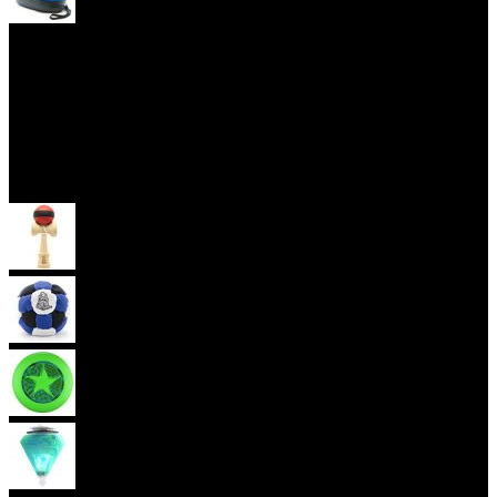
Yoyo obaly
Skill Toys
Kendama
Hakisak
Frisbee
Káča
(aktuální)