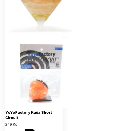
YoYoFactory Káča Short
Circuit
249 Kč