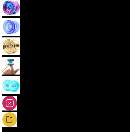
Pokročilá yoya (neresponzivní)
Plastová yoya
Kovová yoya
Fingerspin yoya
2A-5A yoya
Slevy
Novinky / Restocky