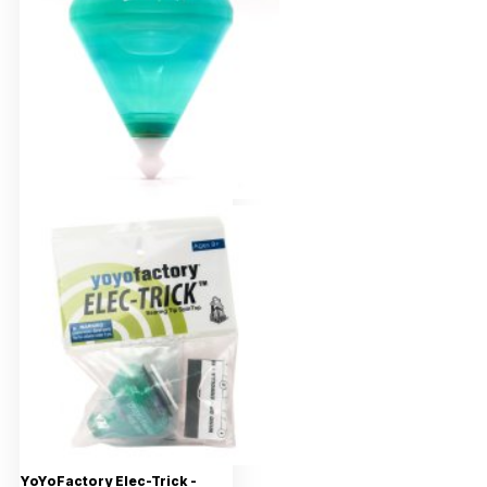
YoYoFactory Elec-Trick -