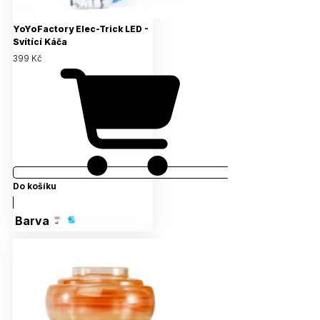
YoYoFactory Elec-Trick LED -
Svítící Káča
399 Kč
Do košíku
Barva