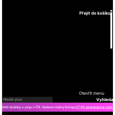
Zapomenuté
heslo
0
Přejít do košíku
Košík
je prázdný
Otevřít menu
Vyhledat
í stránky o yoyu v ČR. Vedeno mistry Evropy.
📦 Při objednávce nad 2000