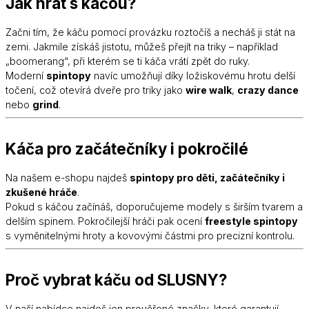
Jak hrát s káčou?
Začni tím, že káču pomocí provázku roztočíš a necháš ji stát na
zemi. Jakmile získáš jistotu, můžeš přejít na triky – například
„boomerang“, při kterém se ti káča vrátí zpět do ruky.
Moderní
spintopy
navíc umožňují díky ložiskovému hrotu delší
točení, což otevírá dveře pro triky jako
wire walk
,
crazy dance
nebo
grind
.
Káča pro začátečníky i pokročilé
Na našem e-shopu najdeš
spintopy pro děti, začátečníky i
zkušené hráče
.
Pokud s káčou začínáš, doporučujeme modely s širším tvarem a
delším spinem. Pokročilejší hráči pak ocení
freestyle spintopy
s vyměnitelnými hroty a kovovými částmi pro precizní kontrolu.
Proč vybrat káču od SLUSNY?
V naší nabídce najdeš jen prověřené značky, které garantují