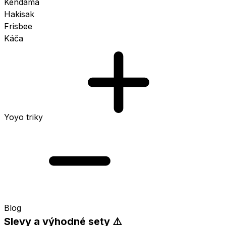
Kendama
Hakisak
Frisbee
Káča
Yoyo triky
Blog
Slevy a výhodné sety ⚠️