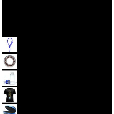
Příslušenství
Provázky na yoyo
Yoyo ložiska
Oleje
Yoyo oblečení