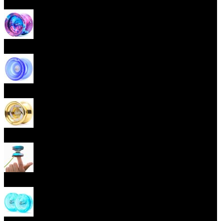
Začátečnická yoya (responzivní)
Pokročilá yoya (neresponzivní)
Plastová yoya
Kovová yoya
Fingerspin yoya