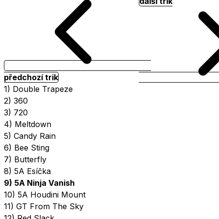
další trik
předchozí trik
1) Double Trapeze
2) 360
3) 720
4) Meltdown
5) Candy Rain
6) Bee Sting
7) Butterfly
8) 5A Esíčka
9) 5A Ninja Vanish
10) 5A Houdini Mount
11) GT From The Sky
12) Red Slack