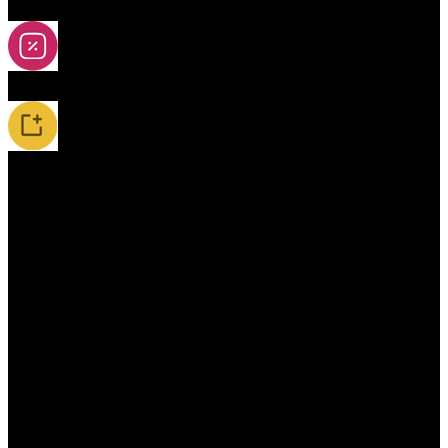
2A-5A yoya
Slevy
Novinky / Restocky
Příslušenství