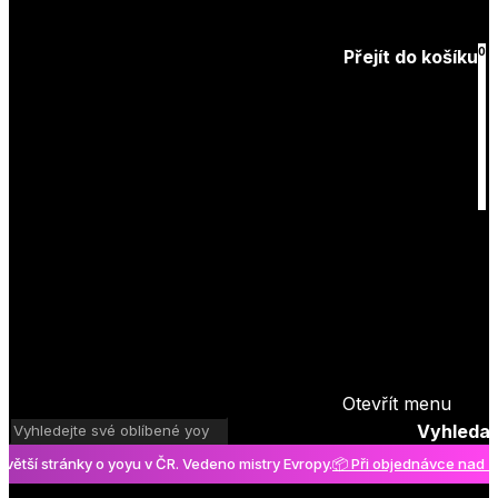
Zapomenuté
heslo
0
Přejít do košíku
Košík
je prázdný
Otevřít menu
Vyhledat
í stránky o yoyu v ČR. Vedeno mistry Evropy.
📦 Při objednávce nad 2000