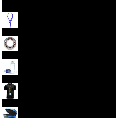
Otevřít menu
Provázky na yoyo
Yoyo ložiska
Oleje
Yoyo oblečení