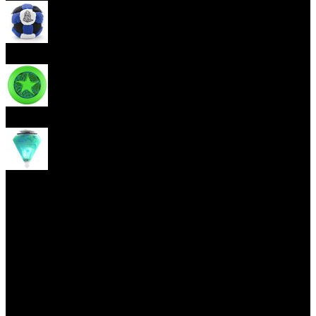
Hakisak
Frisbee
Káča
Yoyo triky