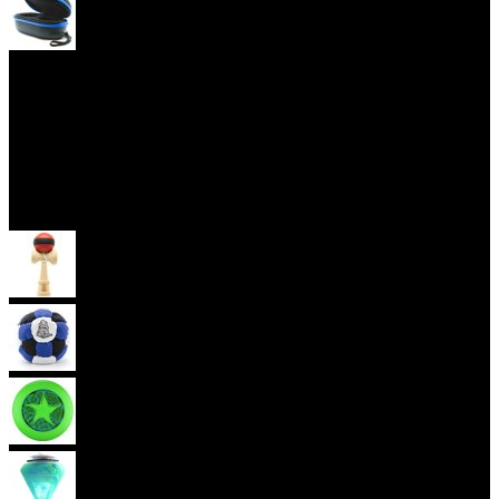
Yoyo obaly
Skill Toys
Kendama
Hakisak
Frisbee