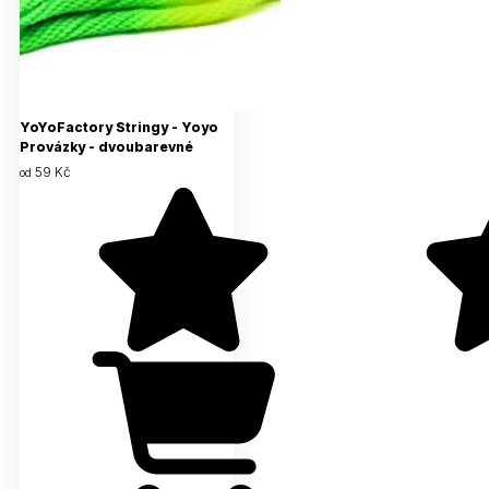
YoYoFactory Stringy - Yoyo
Provázky - dvoubarevné
59 Kč
od