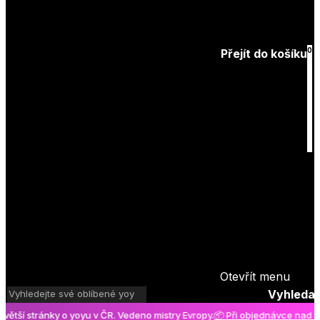
Zapomenuté
heslo
0
Přejít do košíku
Košík
je prázdný
Otevřít menu
Vyhledat
í stránky o yoyu v ČR. Vedeno mistry Evropy.
📦 Při objednávce nad 2000 