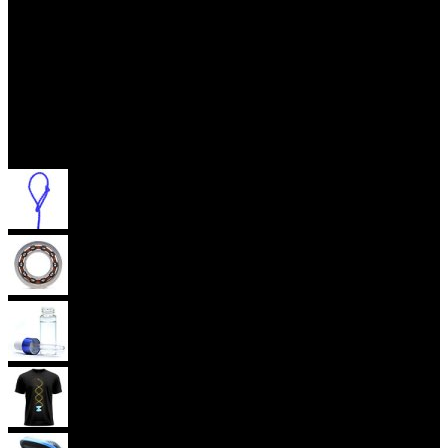
Příslušenství
(aktuální)
Provázky na yoyo
Yoyo ložiska
Oleje
Yoyo oblečení