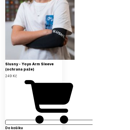
Slusny - Yoyo Arm Sleeve
(ochrana paže)
249 Kč
Do košíku