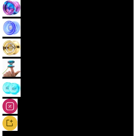
Pokročilá yoya (neresponzivní)
Plastová yoya
Kovová yoya
Fingerspin yoya
2A-5A yoya
Slevy
Novinky / Restocky