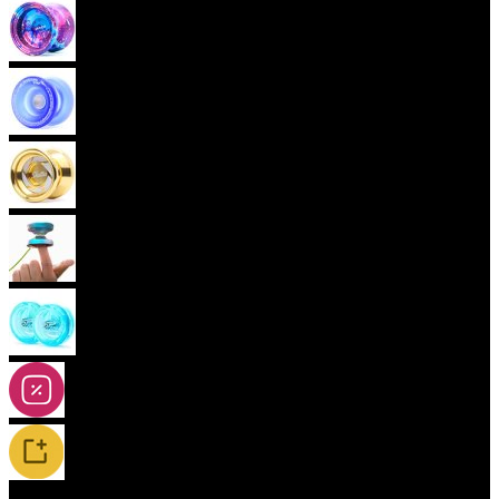
Pokročilá yoya (neresponzivní)
Plastová yoya
Kovová yoya
Fingerspin yoya
(aktuální)
2A-5A yoya
Slevy
Novinky / Restocky