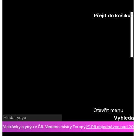
Zapomenuté
heslo
0
Přejít do košíku
Košík
je prázdný
Otevřít menu
Vyhledat
tránky o yoyu v ČR. Vedeno mistry Evropy.
📦 Při objednávce nad 2000 Kč