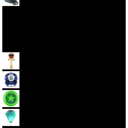
Yoyo obaly
Skill Toys
Kendama
Hakisak
Frisbee
Káča