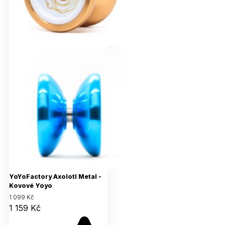
YoYoFactory Axolotl Metal -
Kovové Yoyo
1 099 Kč
1 159 Kč