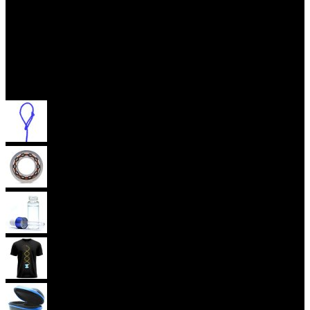
Příslušenství
Provázky na yoyo
Yoyo ložiska
Oleje
Yoyo oblečení