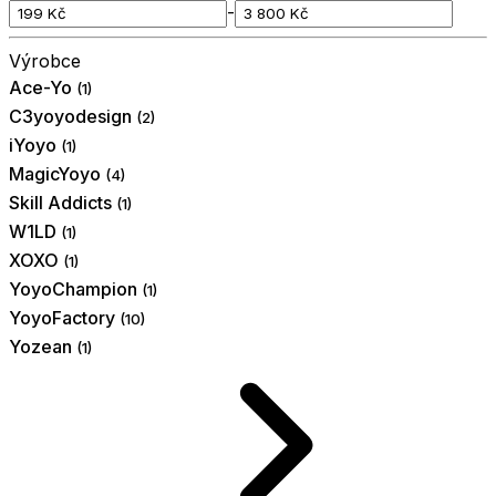
-
Výrobce
Ace-Yo
(1)
C3yoyodesign
(2)
iYoyo
(1)
MagicYoyo
(4)
Skill Addicts
(1)
W1LD
(1)
XOXO
(1)
YoyoChampion
(1)
YoyoFactory
(10)
Yozean
(1)