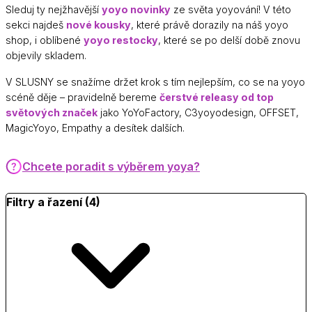
Sleduj ty nejžhavější
yoyo novinky
ze světa yoyování! V této
sekci najdeš
nové kousky
, které právě dorazily na náš yoyo
shop, i oblíbené
yoyo restocky
, které se po delší době znovu
objevily skladem.
V SLUSNY se snažíme držet krok s tím nejlepším, co se na yoyo
scéně děje – pravidelně bereme
čerstvé releasy od top
světových značek
jako YoYoFactory, C3yoyodesign, OFFSET,
MagicYoyo, Empathy a desítek dalších.
Chcete poradit s výběrem yoya?
Filtry a řazení (4)