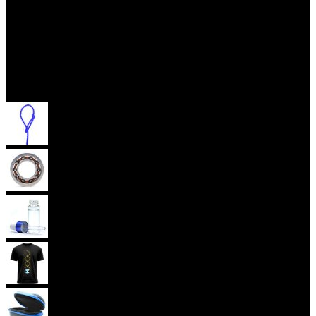
Příslušenství
Provázky na yoyo
Yoyo ložiska
Oleje
Yoyo oblečení