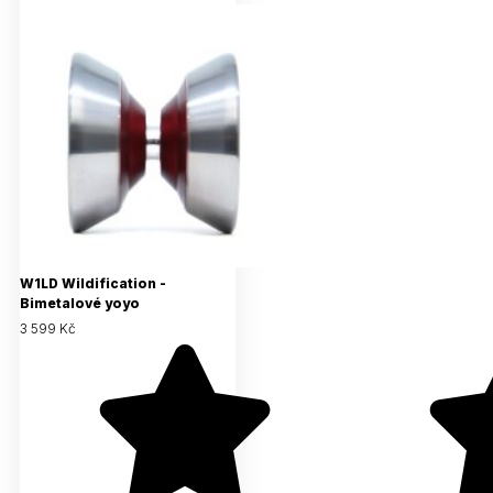
W1LD Wildification -
Bimetalové yoyo
3 599 Kč