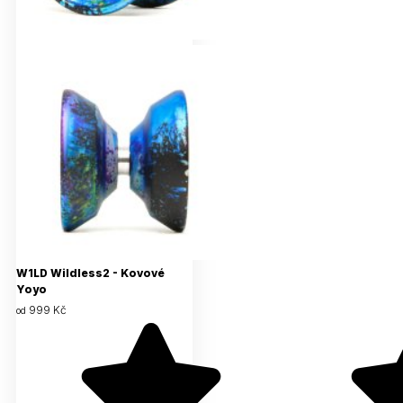
W1LD Wildless2 - Kovové
Yoyo
999 Kč
od