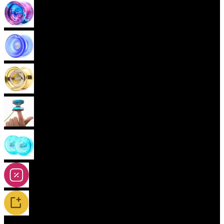
Pokročilá yoya (neresponzivní)
Plastová yoya
Kovová yoya
Fingerspin yoya
2A-5A yoya
Slevy
Novinky / Restocky
(aktuální)