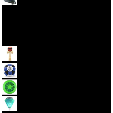
Yoyo obaly
Skill Toys
Kendama
Hakisak
Frisbee
Káča