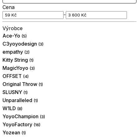
Cena
-
Výrobce
Ace-Yo
(5)
C3yoyodesign
(3)
empathy
(2)
Kitty String
(1)
MagicYoyo
(3)
OFFSET
(4)
Original Throw
(1)
SLUSNY
(1)
Unparalleled
(1)
W1LD
(8)
YoyoChampion
(3)
YoyoFactory
(16)
Yozean
(1)