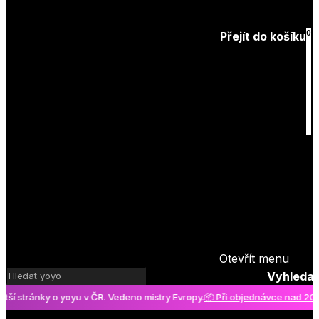
Zapomenuté
heslo
0
Přejít do košíku
Košík
je prázdný
Otevřít menu
Vyhledat
stránky o yoyu v ČR. Vedeno mistry Evropy.
📦 Při objednávce nad 2000 K