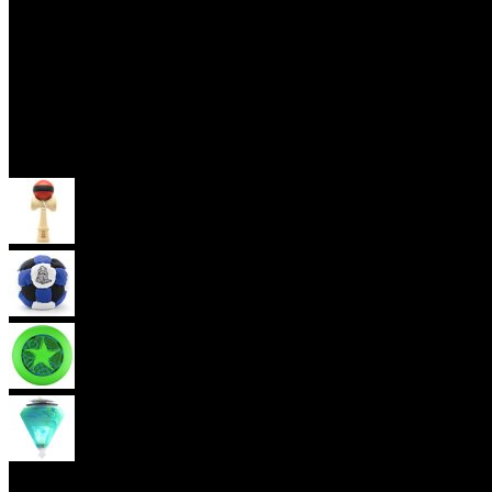
Skill Toys
Kendama
Hakisak
Frisbee
Káča