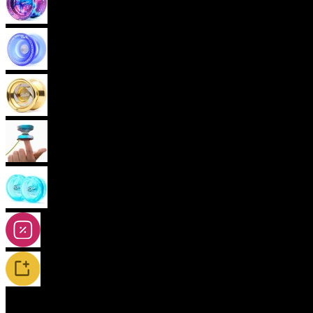
Pokročilá yoya (neresponzivní)
Plastová yoya
Kovová yoya
Fingerspin yoya
2A-5A yoya
Slevy
Novinky / Restocky