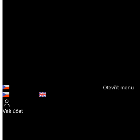
Otevřít menu
Česky (CZK)
English (EUR)
Váš účet