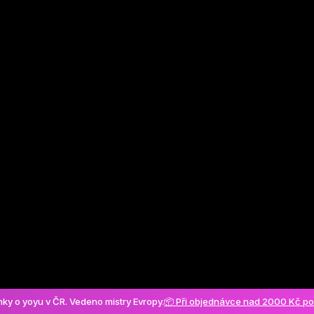
Vytvořit účet
ánky o yoyu v ČR. Vedeno mistry Evropy.
📦 Při objednávce nad 2000 Kč p