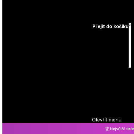
Přihlásit
0
Přejít do košíku
Košík
je prázdný
Otevřít menu
🏆 Největší str