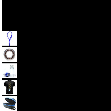
Příslušenství
Provázky na yoyo
Yoyo ložiska
Oleje
Yoyo oblečení
Yoyo obaly