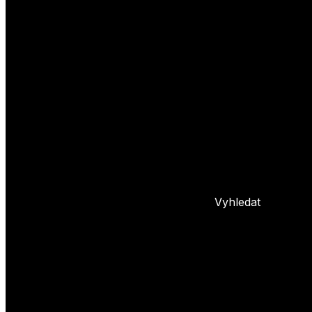
Yoyo triky
Základní triky
Pokročilé yoyo triky
Basic combos
Frontstyle
Whipy
Hopy
Bindy
+ 5 dalších
L
Nastavení yoya
Základní info o yoyu
Údržba yoya
Problémy s yoyem
Blog
Vyhledat