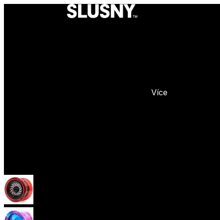
Více
Yoyo
Začátečnická yoya (responzivní)