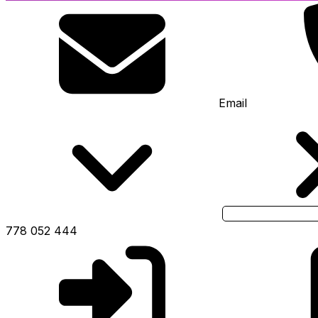
Email
778 052 444