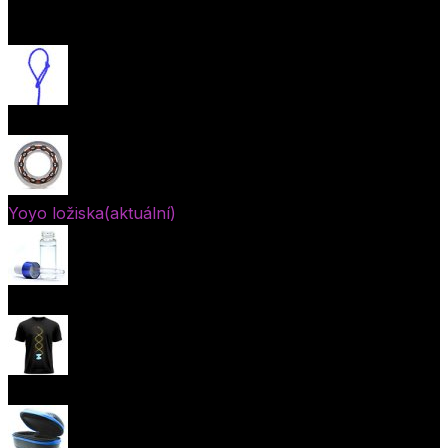
Otevřít menu
Provázky na yoyo
Yoyo ložiska
(aktuální)
Oleje
Yoyo oblečení