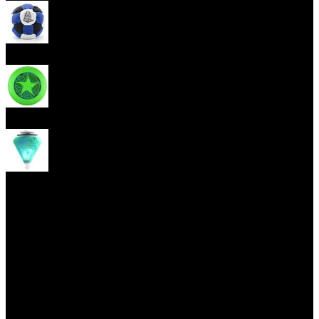
Hakisak
Frisbee
Káča
Yoyo triky