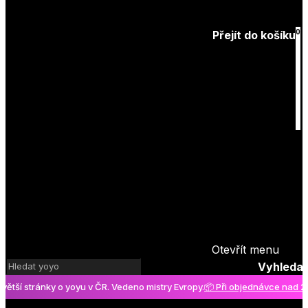
Zapomenuté
heslo
0
Přejít do košíku
Košík
je prázdný
Otevřít menu
Vyhledat
í stránky o yoyu v ČR. Vedeno mistry Evropy.
📦 Při objednávce nad 2000