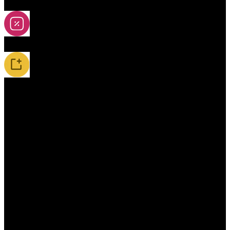
2A-5A yoya
Slevy
Novinky / Restocky
Příslušenství