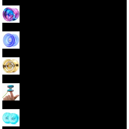
Začátečnická yoya (responzivní)
Pokročilá yoya (neresponzivní)
Plastová yoya
Kovová yoya
Fingerspin yoya