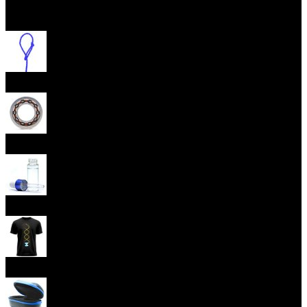
Otevřít menu
Provázky na yoyo
Yoyo ložiska
Oleje
Yoyo oblečení