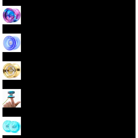
Začátečnická yoya (responzivní)
Pokročilá yoya (neresponzivní)
Plastová yoya
Kovová yoya
Fingerspin yoya