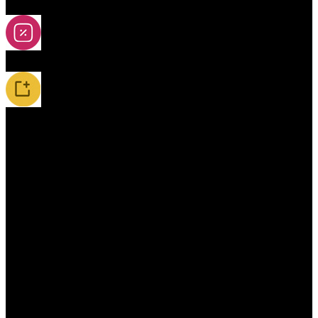
2A-5A yoya
Slevy
Novinky / Restocky
Příslušenství