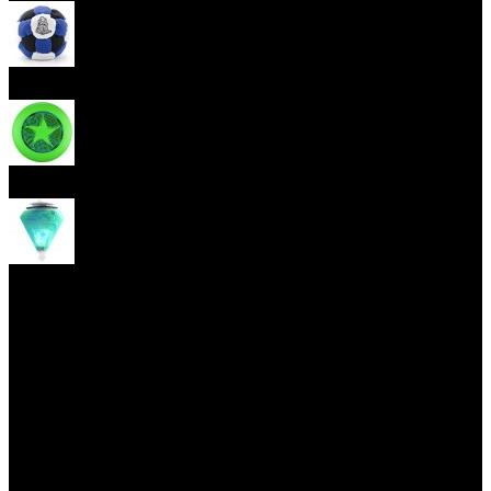
Hakisak
Frisbee
Káča
Yoyo triky