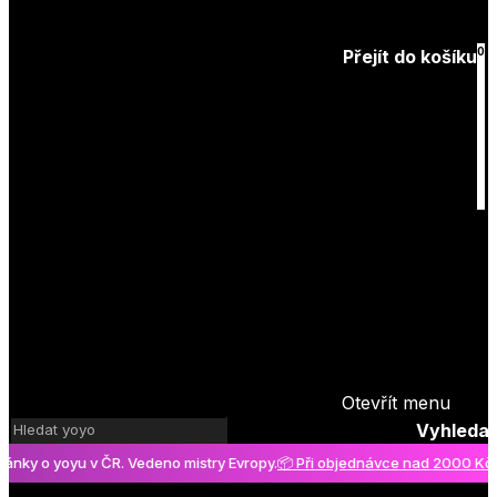
Zapomenuté
heslo
0
Přejít do košíku
Košík
je prázdný
Otevřít menu
Vyhledat
o yoyu v ČR. Vedeno mistry Evropy.
📦 Při objednávce nad 2000 Kč pošto