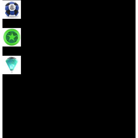
Hakisak
Frisbee
Káča
Yoyo triky