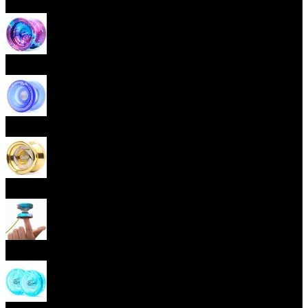
Začátečnická yoya (responzivní)
Pokročilá yoya (neresponzivní)
Plastová yoya
Kovová yoya
Fingerspin yoya