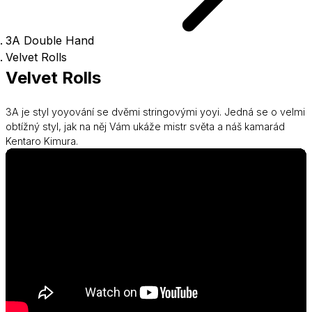
3A Double Hand
Velvet Rolls
Velvet Rolls
3A je styl yoyování se dvěmi stringovými yoyi. Jedná se o velmi
obtížný styl, jak na něj Vám ukáže mistr světa a náš kamarád
Kentaro Kimura.