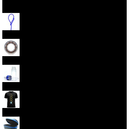
Otevřít menu
Provázky na yoyo
Yoyo ložiska
Oleje
Yoyo oblečení