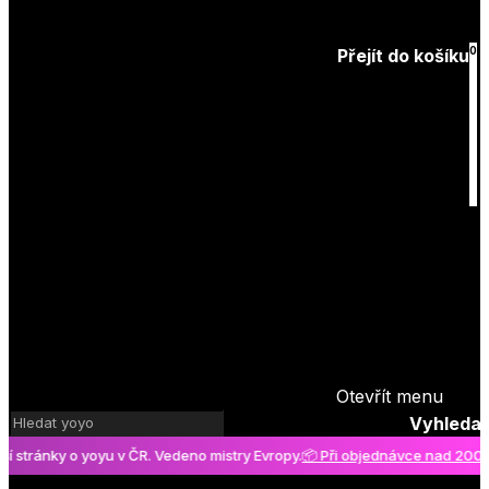
Zapomenuté
heslo
0
Přejít do košíku
Košík
je prázdný
Otevřít menu
Vyhledat
tránky o yoyu v ČR. Vedeno mistry Evropy.
📦 Při objednávce nad 2000 Kč