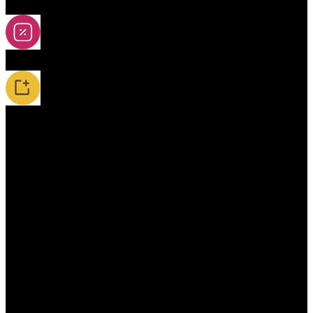
2A-5A yoya
Slevy
Novinky / Restocky
Příslušenství