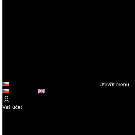
Otevřít menu
Česky (CZK)
English (EUR)
Váš účet