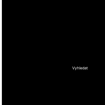
Yoyo triky
Základní triky
Pokročilé yoyo triky
Basic combos
Frontstyle
Whipy
Hopy
Bindy
+ 5 dalších
L
Nastavení yoya
Základní info o yoyu
Údržba yoya
Problémy s yoyem
Blog
Vyhledat