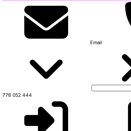
Email
778 052 444