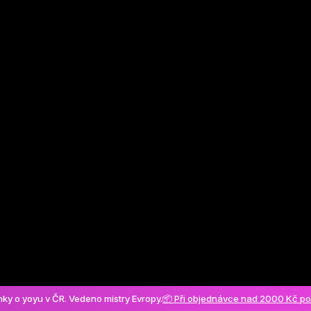
Vytvořit účet
ánky o yoyu v ČR. Vedeno mistry Evropy.
📦 Při objednávce nad 2000 Kč p