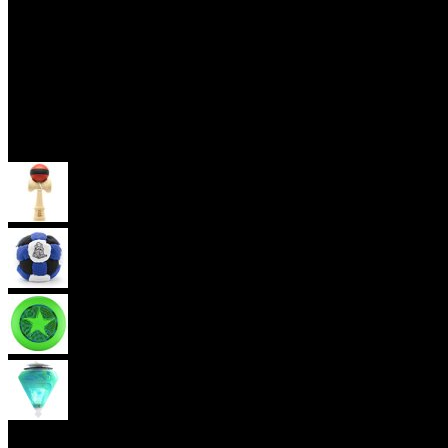
Skill Toys
Kendama
Hakisak
Frisbee
Káča