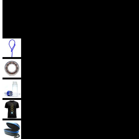
Příslušenství
Provázky na yoyo
Yoyo ložiska
Oleje
Yoyo oblečení
Yoyo obaly