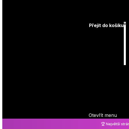
Přihlásit
0
Přejít do košíku
Košík
je prázdný
Otevřít menu
🏆 Největší str