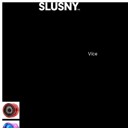
Více
Yoyo
Začátečnická yoya (responzivní)