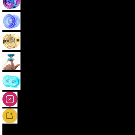
Pokročilá yoya (neresponzivní)
Plastová yoya
Kovová yoya
Fingerspin yoya
2A-5A yoya
Slevy
Novinky / Restocky