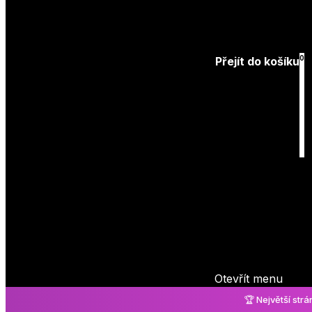
Přihlásit
0
Přejít do košíku
Košík
je prázdný
Otevřít menu
🏆 Největší str