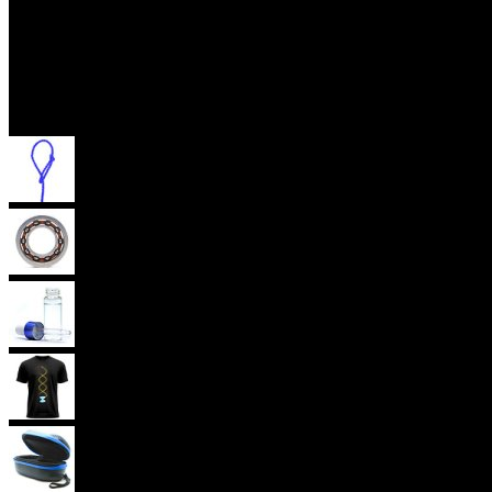
Příslušenství
Provázky na yoyo
Yoyo ložiska
Oleje
Yoyo oblečení
Yoyo obaly