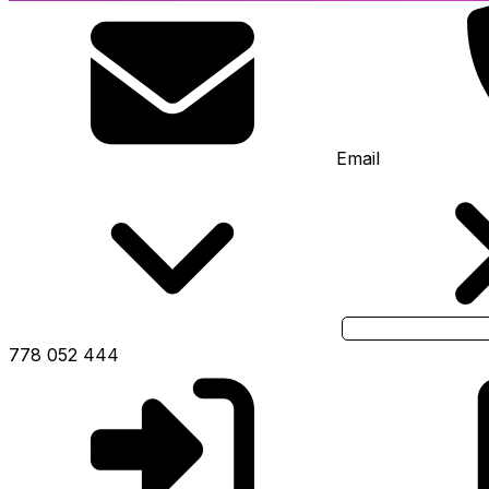
Email
778 052 444