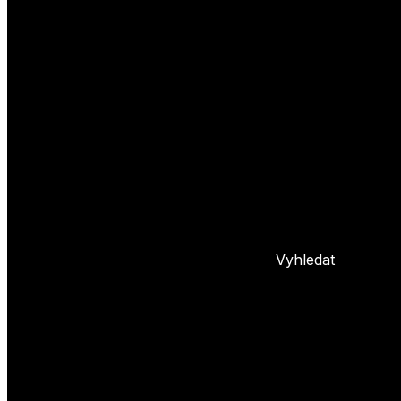
Yoyo triky
Základní triky
Pokročilé yoyo triky
Basic combos
Frontstyle
Whipy
Hopy
Bindy
+ 5 dalších
L
Nastavení yoya
Základní info o yoyu
Údržba yoya
Problémy s yoyem
Blog
Vyhledat