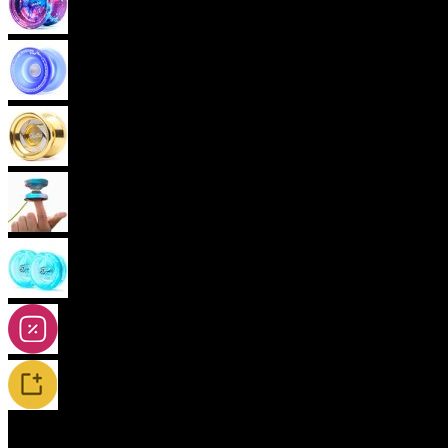
Pokročilá yoya (neresponzivní)
Plastová yoya
Kovová yoya
Fingerspin yoya
2A-5A yoya
Slevy
Novinky / Restocky