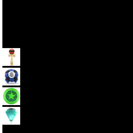
Skill Toys
Kendama
Hakisak
Frisbee
Káča