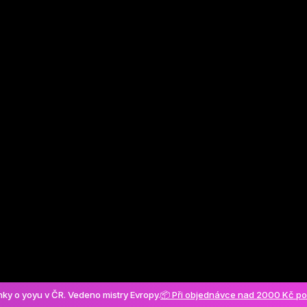
Vytvořit účet
ánky o yoyu v ČR. Vedeno mistry Evropy.
📦 Při objednávce nad 2000 Kč p