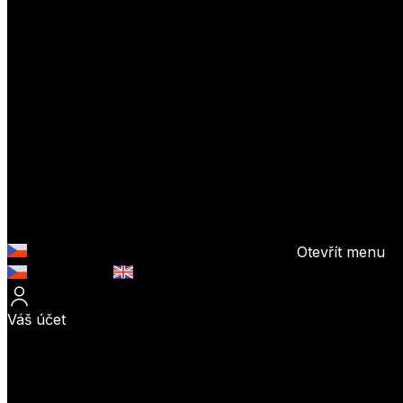
Otevřít menu
Česky (CZK)
English (EUR)
Váš účet