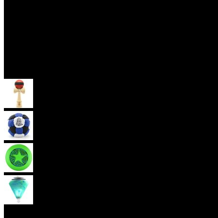
Skill Toys
Kendama
Hakisak
Frisbee
Káča