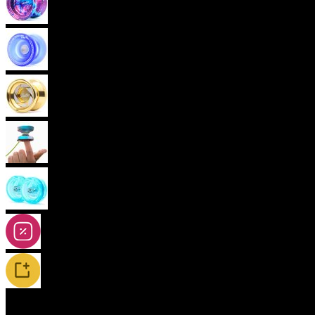
Pokročilá yoya (neresponzivní)
Plastová yoya
(aktuální)
Kovová yoya
Fingerspin yoya
2A-5A yoya
Slevy
Novinky / Restocky