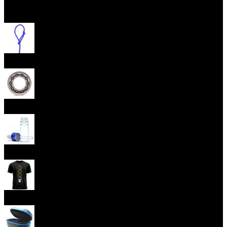
Otevřít menu
Provázky na yoyo
Yoyo ložiska
Oleje
Yoyo oblečení