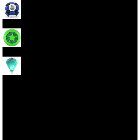
Hakisak
Frisbee
Káča
Yoyo triky