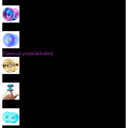
Začátečnická yoya (responzivní)
Pokročilá yoya (neresponzivní)
Plastová yoya
(aktuální)
Kovová yoya
Fingerspin yoya