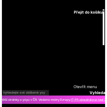
Zapomenuté
heslo
0
Přejít do košíku
Košík
je prázdný
Otevřít menu
Vyhledat
stránky o yoyu v ČR. Vedeno mistry Evropy.
📦 Při objednávce nad 2000 K