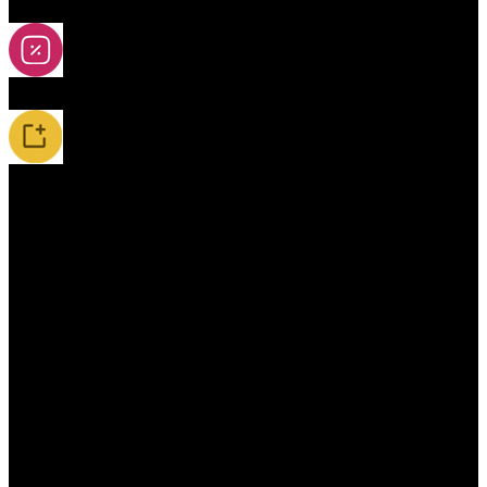
2A-5A yoya
Slevy
Novinky / Restocky
Příslušenství