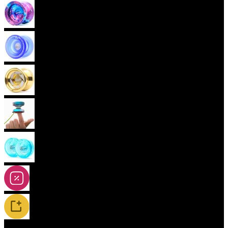
Pokročilá yoya (neresponzivní)
Plastová yoya
Kovová yoya
Fingerspin yoya
2A-5A yoya
Slevy
Novinky / Restocky