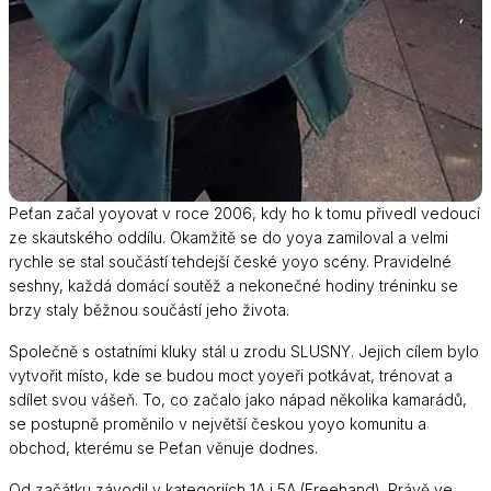
Peťan začal yoyovat v roce 2006, kdy ho k tomu přivedl vedoucí
ze skautského oddílu. Okamžitě se do yoya zamiloval a velmi
rychle se stal součástí tehdejší české yoyo scény. Pravidelné
seshny, každá domácí soutěž a nekonečné hodiny tréninku se
brzy staly běžnou součástí jeho života.
Společně s ostatními kluky stál u zrodu SLUSNY. Jejich cílem bylo
vytvořit místo, kde se budou moct yoyeři potkávat, trénovat a
sdílet svou vášeň. To, co začalo jako nápad několika kamarádů,
se postupně proměnilo v největší českou yoyo komunitu a
obchod, kterému se Peťan věnuje dodnes.
Od začátku závodil v kategoriích 1A i 5A (Freehand). Právě ve