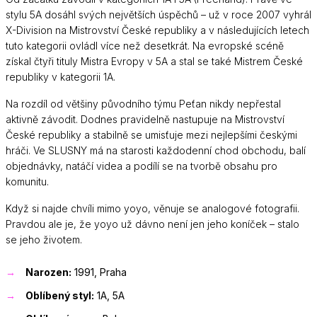
stylu 5A dosáhl svých největších úspěchů – už v roce 2007 vyhrál
X-Division na Mistrovství České republiky a v následujících letech
tuto kategorii ovládl více než desetkrát. Na evropské scéně
získal čtyři tituly Mistra Evropy v 5A a stal se také Mistrem České
republiky v kategorii 1A.
Na rozdíl od většiny původního týmu Peťan nikdy nepřestal
aktivně závodit. Dodnes pravidelně nastupuje na Mistrovství
České republiky a stabilně se umisťuje mezi nejlepšími českými
hráči. Ve SLUSNY má na starosti každodenní chod obchodu, balí
objednávky, natáčí videa a podílí se na tvorbě obsahu pro
komunitu.
Když si najde chvíli mimo yoyo, věnuje se analogové fotografii.
Pravdou ale je, že yoyo už dávno není jen jeho koníček – stalo
se jeho životem.
Narozen:
1991, Praha
Oblíbený styl:
1A, 5A