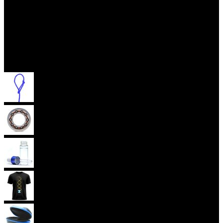
Příslušenství
Provázky na yoyo
Yoyo ložiska
Oleje
Yoyo oblečení