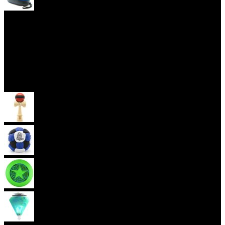
Yoyo obaly
Skill Toys
Kendama
Hakisak
Frisbee
Káča