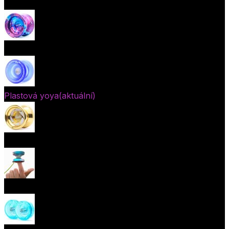
Začátečnická yoya (responzivní)
Pokročilá yoya (neresponzivní)
Plastová yoya
(aktuální)
Kovová yoya
Fingerspin yoya