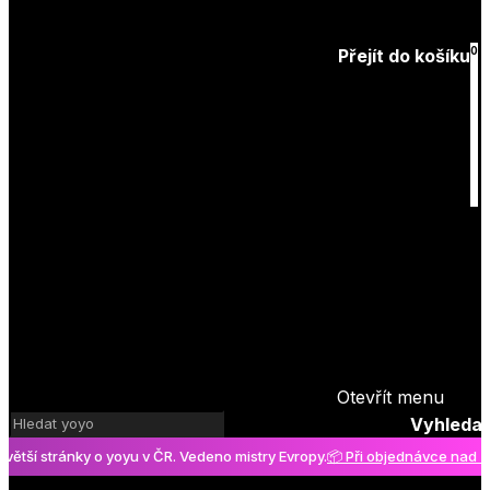
Zapomenuté
heslo
0
Přejít do košíku
Košík
je prázdný
Otevřít menu
Vyhledat
 stránky o yoyu v ČR. Vedeno mistry Evropy.
📦 Při objednávce nad 2000 