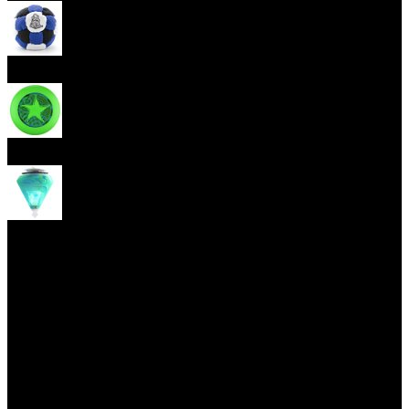
Hakisak
Frisbee
Káča
Yoyo triky