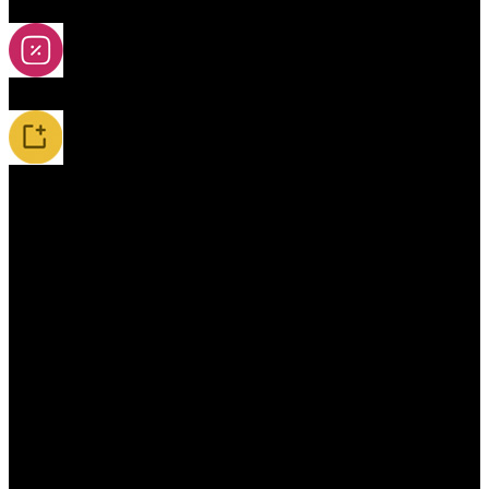
2A-5A yoya
Slevy
Novinky / Restocky
Příslušenství