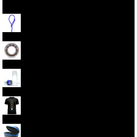
Otevřít menu
Provázky na yoyo
Yoyo ložiska
Oleje
Yoyo oblečení