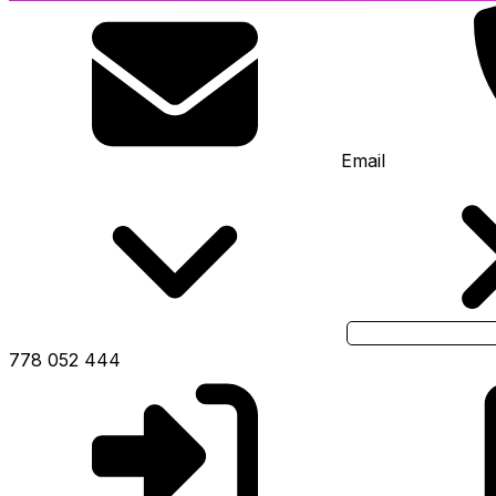
Email
778 052 444