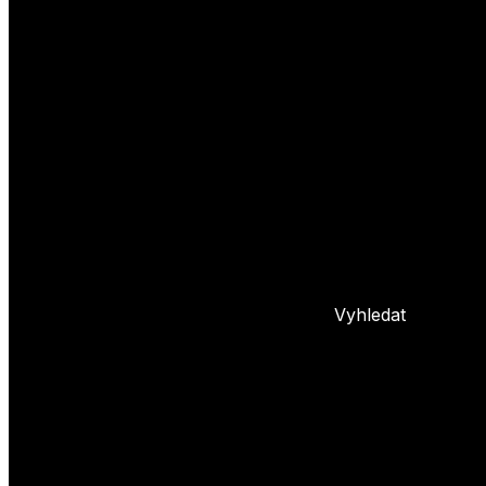
Yoyo triky
Základní triky
Pokročilé yoyo triky
Basic combos
Frontstyle
Whipy
Hopy
Bindy
+ 5 dalších
L
Nastavení yoya
Základní info o yoyu
Údržba yoya
Problémy s yoyem
Blog
Vyhledat