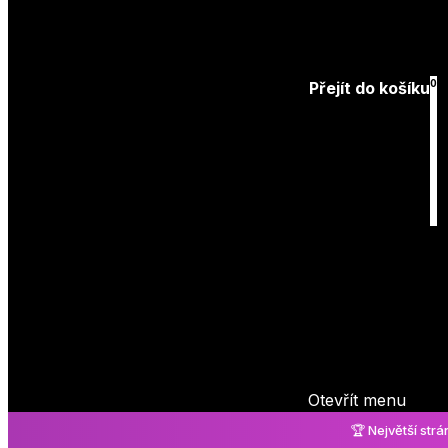
Přihlásit
0
Přejít do košíku
Košík
je prázdný
Otevřít menu
🏆 Největší str