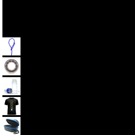
Příslušenství
Provázky na yoyo
Yoyo ložiska
Oleje
Yoyo oblečení
Yoyo obaly