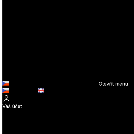
Otevřít menu
Česky (CZK)
English (EUR)
Váš účet