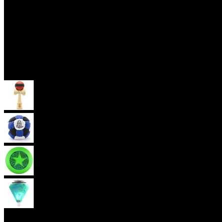
Skill Toys
Kendama
Hakisak
Frisbee
Káča