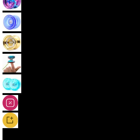
Pokročilá yoya (neresponzivní)
Plastová yoya
Kovová yoya
Fingerspin yoya
2A-5A yoya
Slevy
Novinky / Restocky