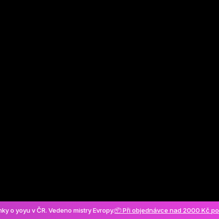
Vytvořit účet
ánky o yoyu v ČR. Vedeno mistry Evropy.
📦 Při objednávce nad 2000 Kč p