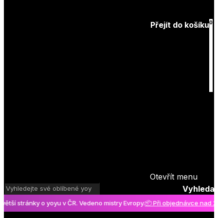
Zapomenuté
heslo
0
Přejít do košíku
Košík
je prázdný
Otevřít menu
Vyhledat
í stránky o yoyu v ČR. Vedeno mistry Evropy.
📦 Při objednávce nad 2000