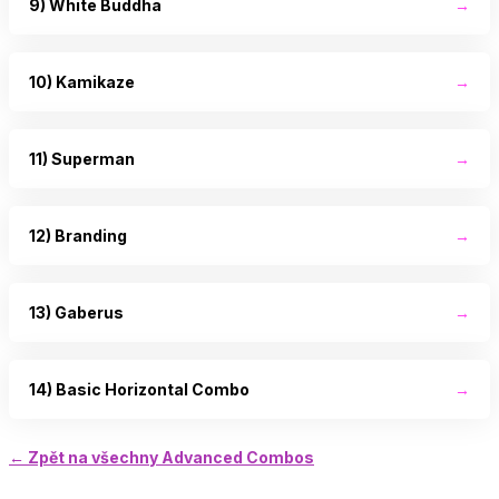
9) White Buddha
→
10) Kamikaze
→
11) Superman
→
12) Branding
→
13) Gaberus
→
14) Basic Horizontal Combo
→
← Zpět na všechny Advanced Combos