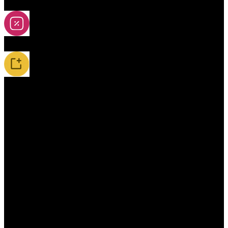
2A-5A yoya
Slevy
Novinky / Restocky
Příslušenství