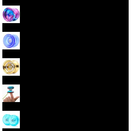
Začátečnická yoya (responzivní)
Pokročilá yoya (neresponzivní)
Plastová yoya
Kovová yoya
Fingerspin yoya