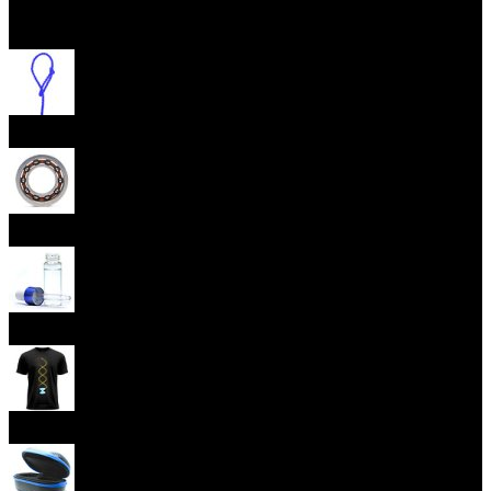
Otevřít menu
Provázky na yoyo
Yoyo ložiska
Oleje
Yoyo oblečení