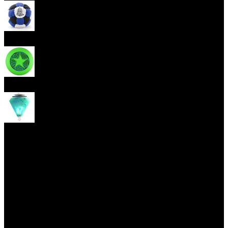
Hakisak
Frisbee
Káča
Yoyo triky