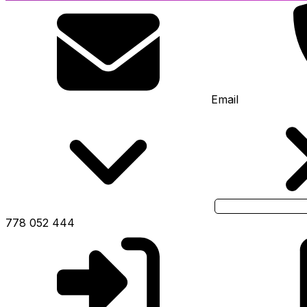
Email
778 052 444