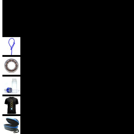
Příslušenství
Provázky na yoyo
Yoyo ložiska
Oleje
Yoyo oblečení
Yoyo obaly