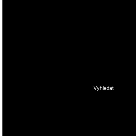
Yoyo triky
Základní triky
Pokročilé yoyo triky
Basic combos
Frontstyle
Whipy
Hopy
Bindy
+ 5 dalších
L
Nastavení yoya
Základní info o yoyu
Údržba yoya
Problémy s yoyem
Blog
Vyhledat