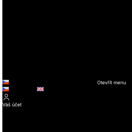
Otevřít menu
Česky (CZK)
English (EUR)
Váš účet