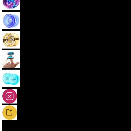
Pokročilá yoya (neresponzivní)
Plastová yoya
Kovová yoya
Fingerspin yoya
2A-5A yoya
Slevy
Novinky / Restocky