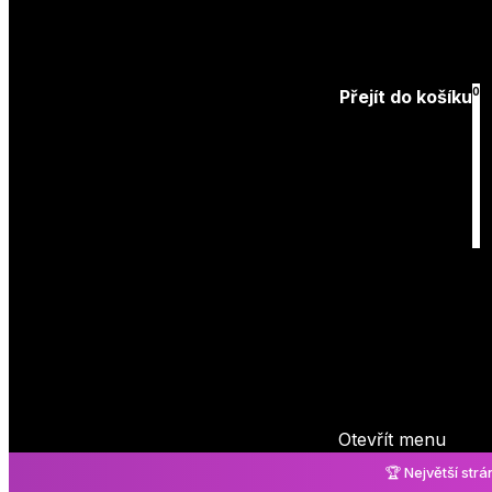
Přihlásit
0
Přejít do košíku
Košík
je prázdný
Otevřít menu
🏆 Největší str