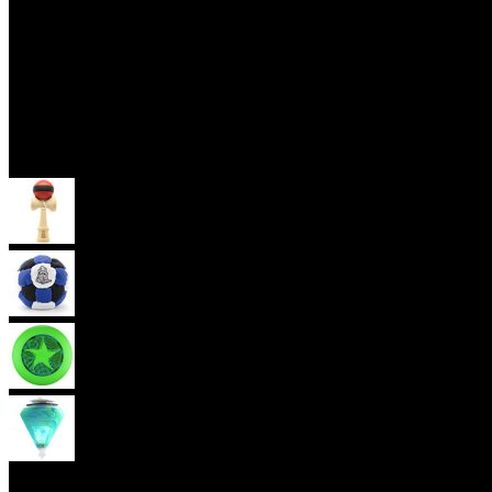
Skill Toys
Kendama
Hakisak
Frisbee
Káča