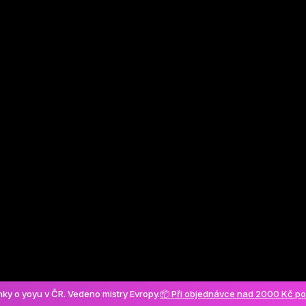
Vytvořit účet
ánky o yoyu v ČR. Vedeno mistry Evropy.
📦 Při objednávce nad 2000 Kč p