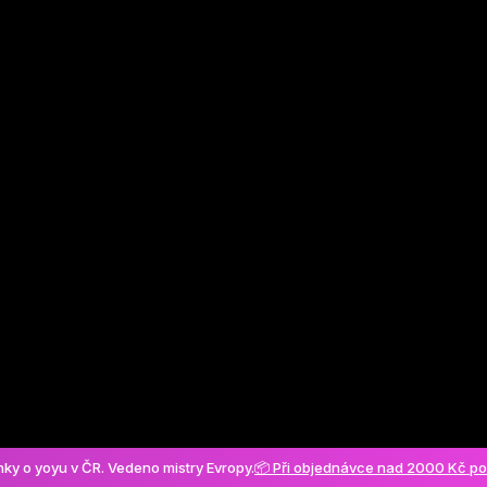
Vytvořit účet
ánky o yoyu v ČR. Vedeno mistry Evropy.
📦 Při objednávce nad 2000 Kč p