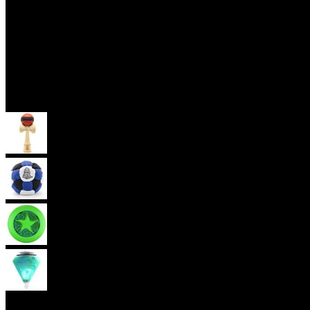
Skill Toys
Kendama
Hakisak
Frisbee
Káča