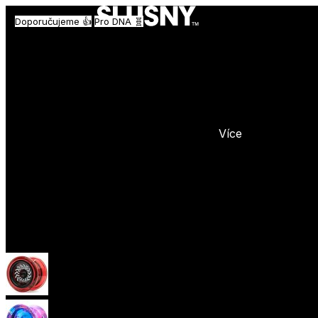
Doporučujeme 👍
Doporučujeme 👍
Pro DNA 🧬
Více
Yoyo
Začátečnická yoya (responzivní)