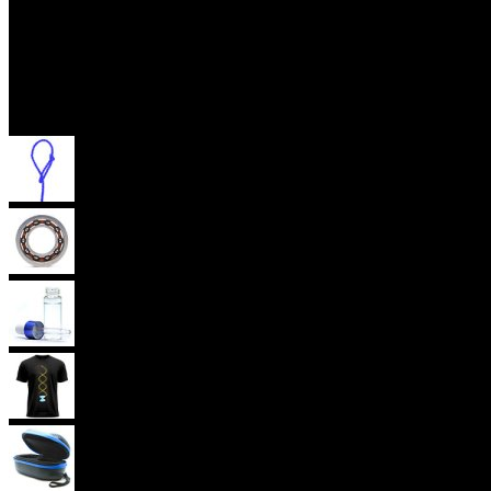
Příslušenství
Provázky na yoyo
Yoyo ložiska
Oleje
Yoyo oblečení
Yoyo obaly