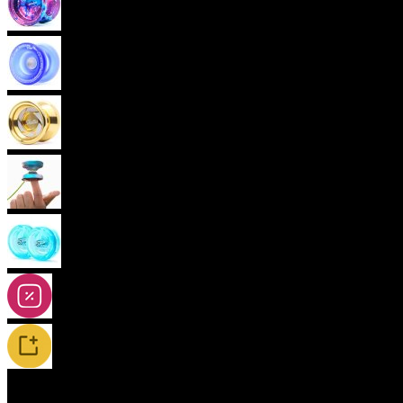
Pokročilá yoya (neresponzivní)
Plastová yoya
Kovová yoya
Fingerspin yoya
2A-5A yoya
Slevy
Novinky / Restocky