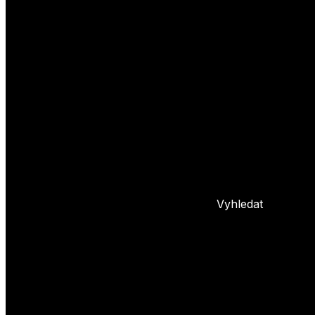
Yoyo triky
Základní triky
Pokročilé yoyo triky
Basic combos
Frontstyle
Whipy
Hopy
Bindy
+ 5 dalších
L
Nastavení yoya
Základní info o yoyu
Údržba yoya
Problémy s yoyem
Blog
Vyhledat