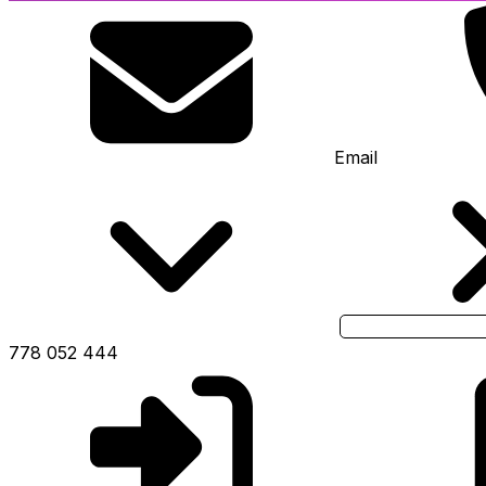
Email
778 052 444