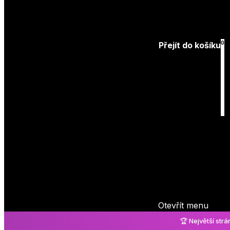
Přihlásit
0
Přejít do košíku
Košík
je prázdný
Otevřít menu
🏆 Největší str