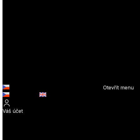
Otevřít menu
Česky (CZK)
English (EUR)
Váš účet