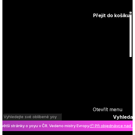
Zapomenuté
heslo
0
Přejít do košíku
Košík
je prázdný
Otevřít menu
Vyhledat
í stránky o yoyu v ČR. Vedeno mistry Evropy.
📦 Při objednávce nad 2000