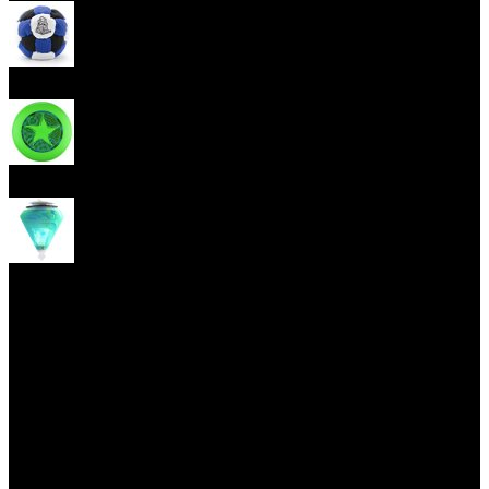
Hakisak
Frisbee
Káča
Yoyo triky