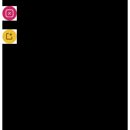
2A-5A yoya
Slevy
Novinky / Restocky
Příslušenství