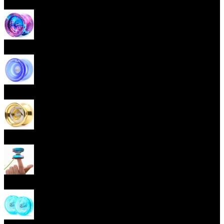
Začátečnická yoya (responzivní)
Pokročilá yoya (neresponzivní)
Plastová yoya
Kovová yoya
Fingerspin yoya