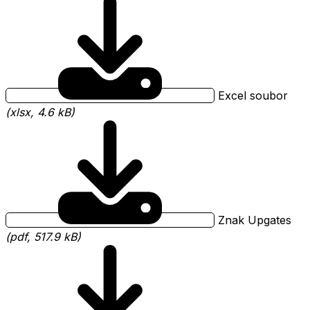
Excel soubor
(xlsx, 4.6 kB)
Znak Upgates
(pdf, 517.9 kB)