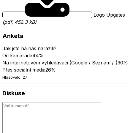
Logo Upgates
(pdf, 452.3 kB)
Anketa
Jak jste na nás narazili?
Od kamaráda
44%
Na internetovém vyhledávači (Google / Seznam /..)
30%
Přes sociální média
26%
Hlasovalo: 27
Diskuse