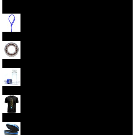
Otevřít menu
Provázky na yoyo
Yoyo ložiska
Oleje
Yoyo oblečení