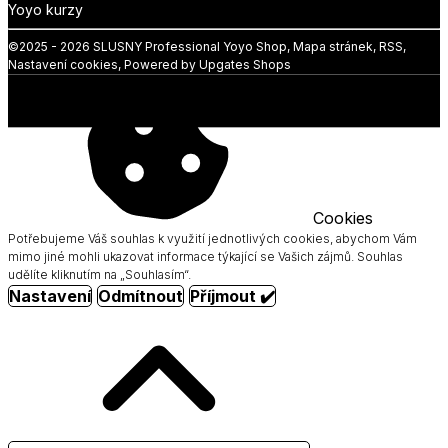
Yoyo kurzy
©
2025 -
2026
SLUSNY Professional Yoyo Shop
,
Mapa stránek
,
RSS
,
Nastavení cookies
,
Powered by Upgates Shops
Cookies
Potřebujeme Váš souhlas k využití jednotlivých cookies, abychom Vám
mimo jiné mohli ukazovat informace týkající se Vašich zájmů. Souhlas
udělíte kliknutím na „Souhlasím“.
Nastavení
Odmítnout
Příjmout ✔️