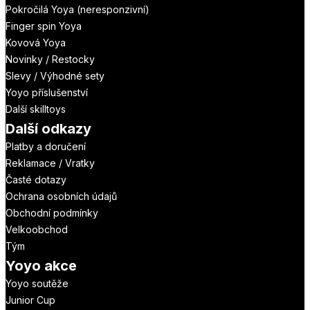
Pokročilá Yoya (neresponzivní)
Finger spin Yoya
Kovová Yoya
Novinky / Restocky
Slevy / Výhodné sety
Yoyo příslušenství
Další skilltoys
Další odkazy
Platby a doručení
Reklamace / Vratky
Časté dotazy
Ochrana osobních údajů
Obchodní podmínky
Velkoobchod
Tým
Yoyo akce
Yoyo soutěže
Junior Cup