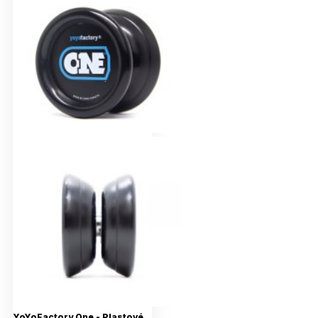
YoYoFactory One - Plastové