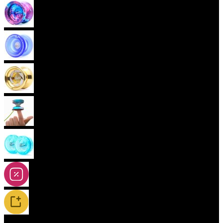
Pokročilá yoya (neresponzivní)
Plastová yoya
Kovová yoya
Fingerspin yoya
2A-5A yoya
Slevy
Novinky / Restocky