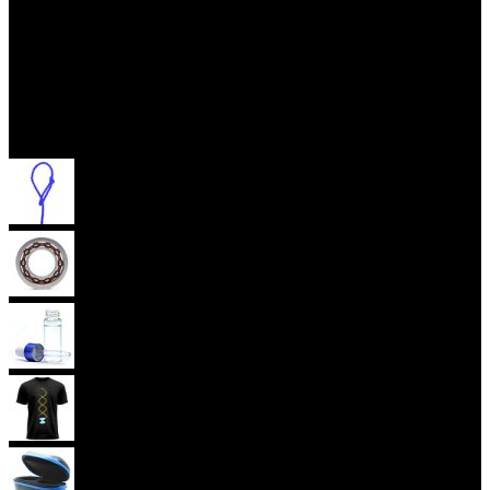
Příslušenství
Provázky na yoyo
Yoyo ložiska
Oleje
Yoyo oblečení