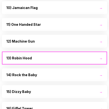
10) Jamaican Flag
→
11) One Handed Star
→
12) Machine Gun
→
13) Robin Hood
→
14) Rock the Baby
→
15) Dizzy Baby
→
16) Eiffel Tower
→