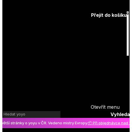
Zapomenuté
heslo
0
Přejít do košíku
Košík
je prázdný
Otevřít menu
Vyhledat
í stránky o yoyu v ČR. Vedeno mistry Evropy.
📦 Při objednávce nad 2000