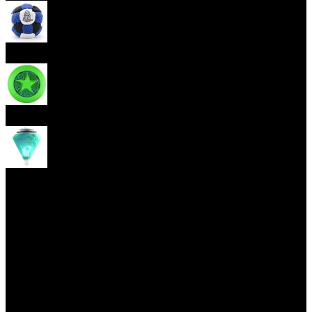
Hakisak
Frisbee
Káča
Yoyo triky