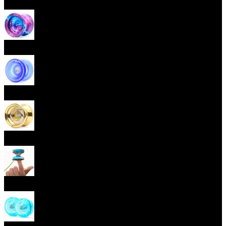
Začátečnická yoya (responzivní)
Pokročilá yoya (neresponzivní)
Plastová yoya
Kovová yoya
Fingerspin yoya