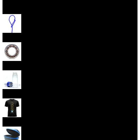
Otevřít menu
Provázky na yoyo
Yoyo ložiska
Oleje
Yoyo oblečení