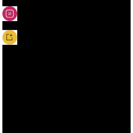
2A-5A yoya
Slevy
Novinky / Restocky
Příslušenství