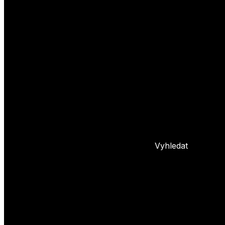
Yoyo triky
Základní triky
Pokročilé yoyo triky
Basic combos
Frontstyle
Whipy
Hopy
Bindy
+ 5 dalších
L
Nastavení yoya
Základní info o yoyu
Údržba yoya
Problémy s yoyem
Blog
Vyhledat