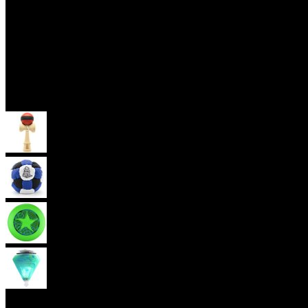
Skill Toys
Kendama
Hakisak
Frisbee
Káča