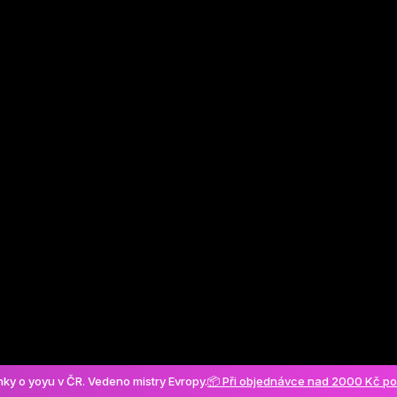
Vytvořit účet
ánky o yoyu v ČR. Vedeno mistry Evropy.
📦 Při objednávce nad 2000 Kč p