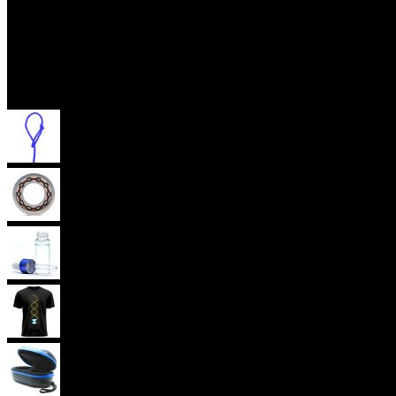
Příslušenství
Provázky na yoyo
Yoyo ložiska
Oleje
Yoyo oblečení
Yoyo obaly