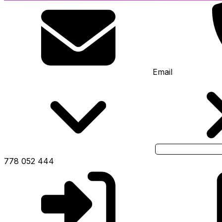
Email
778 052 444