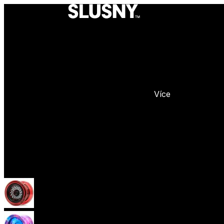
Více
Yoyo
Začátečnická yoya (responzivní)