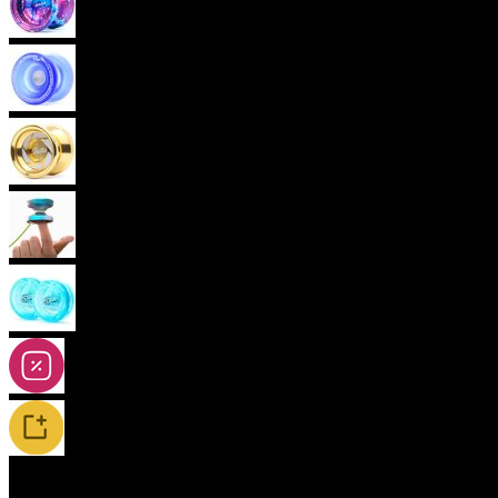
Pokročilá yoya (neresponzivní)
Plastová yoya
Kovová yoya
(aktuální)
Fingerspin yoya
2A-5A yoya
Slevy
Novinky / Restocky