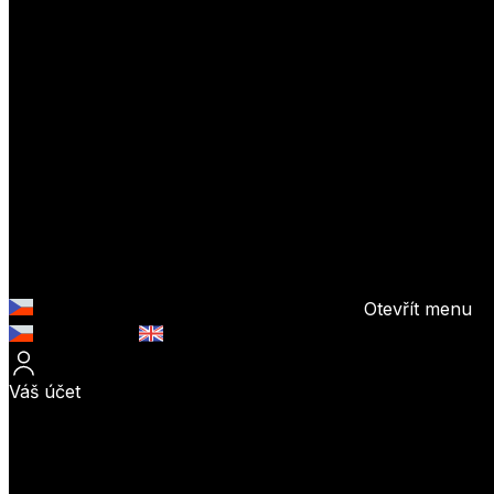
Otevřít menu
Česky (CZK)
English (EUR)
Váš účet