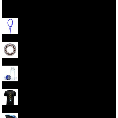
Otevřít menu
Provázky na yoyo
Yoyo ložiska
Oleje
Yoyo oblečení