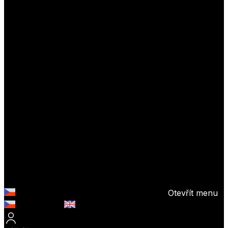
Otevřít menu
Česky (CZK)
English (EUR)