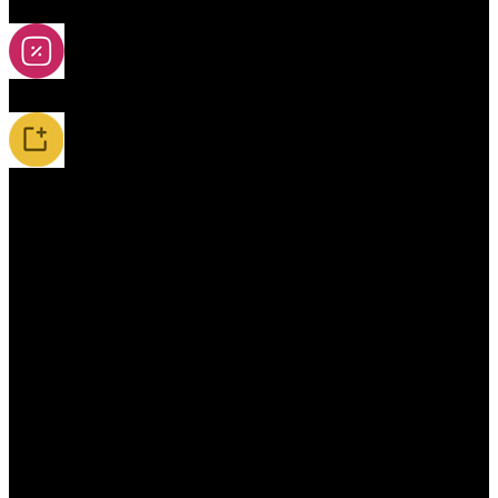
2A-5A yoya
Slevy
Novinky / Restocky
Příslušenství
(aktuální)