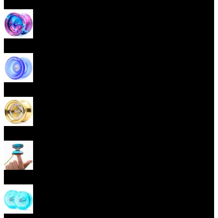
Začátečnická yoya (responzivní)
Pokročilá yoya (neresponzivní)
Plastová yoya
Kovová yoya
Fingerspin yoya