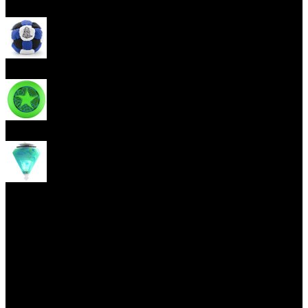
Kendama
Hakisak
Frisbee
Káča
Yoyo triky