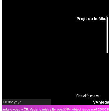
Zapomenuté
heslo
0
Přejít do košíku
Košík
je prázdný
Otevřít menu
Vyhledat
y o yoyu v ČR. Vedeno mistry Evropy.
📦 Při objednávce nad 2000 Kč poš