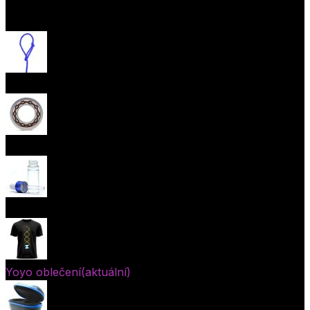
Otevřít menu
Provázky na yoyo
Yoyo ložiska
Oleje
Yoyo oblečení
(aktuální)