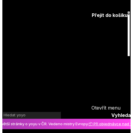
Zapomenuté
heslo
0
Přejít do košíku
Košík
je prázdný
Otevřít menu
Vyhledat
 stránky o yoyu v ČR. Vedeno mistry Evropy.
📦 Při objednávce nad 2000 