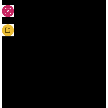
2A-5A yoya
Slevy
Novinky / Restocky
Příslušenství