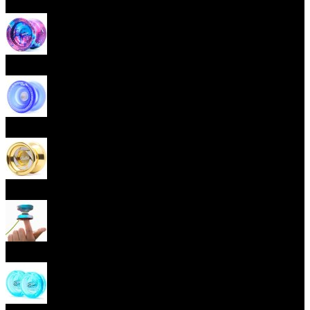
Začátečnická yoya (responzivní)
Pokročilá yoya (neresponzivní)
Plastová yoya
Kovová yoya
Fingerspin yoya