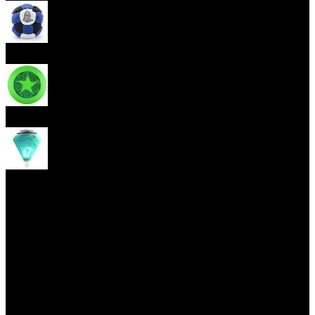
Hakisak
Frisbee
Káča
Yoyo triky