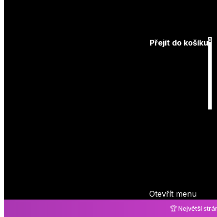
Přihlásit
0
Přejít do košíku
Košík
je prázdný
Otevřít menu
🏆 Největší str