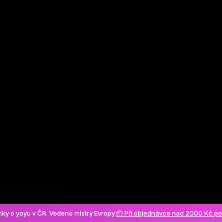
Vytvořit účet
ánky o yoyu v ČR. Vedeno mistry Evropy.
📦 Při objednávce nad 2000 Kč p