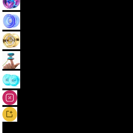
Pokročilá yoya (neresponzivní)
Plastová yoya
Kovová yoya
(aktuální)
Fingerspin yoya
2A-5A yoya
Slevy
Novinky / Restocky