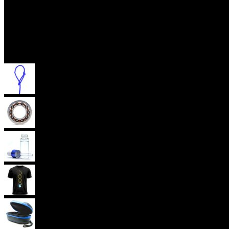
Příslušenství
Provázky na yoyo
Yoyo ložiska
Oleje
Yoyo oblečení
Yoyo obaly