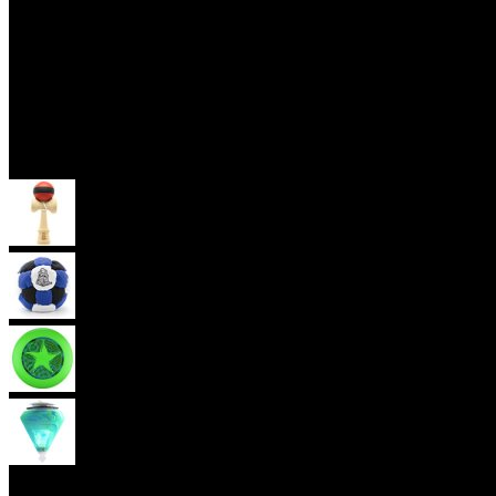
Skill Toys
Kendama
Hakisak
Frisbee
Káča