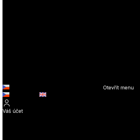
Otevřít menu
Česky (CZK)
English (EUR)
Váš účet