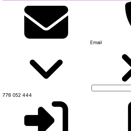
Email
778 052 444