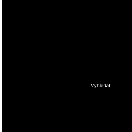
Yoyo triky
Základní triky
Pokročilé yoyo triky
Basic combos
Frontstyle
Whipy
Hopy
Bindy
+ 5 dalších
L
Nastavení yoya
Základní info o yoyu
Údržba yoya
Problémy s yoyem
Blog
Vyhledat