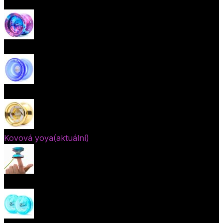
Začátečnická yoya (responzivní)
Pokročilá yoya (neresponzivní)
Plastová yoya
Kovová yoya
(aktuální)
Fingerspin yoya