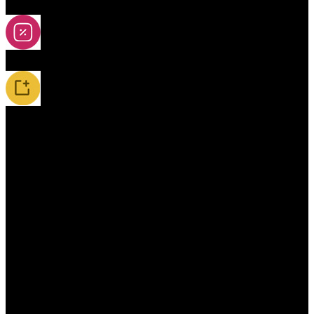
2A-5A yoya
Slevy
Novinky / Restocky
Příslušenství