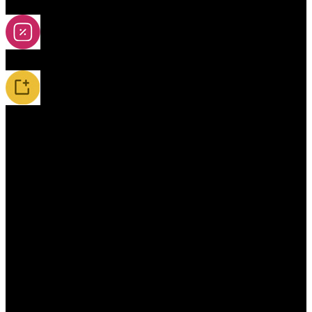
2A-5A yoya
Slevy
Novinky / Restocky
Příslušenství