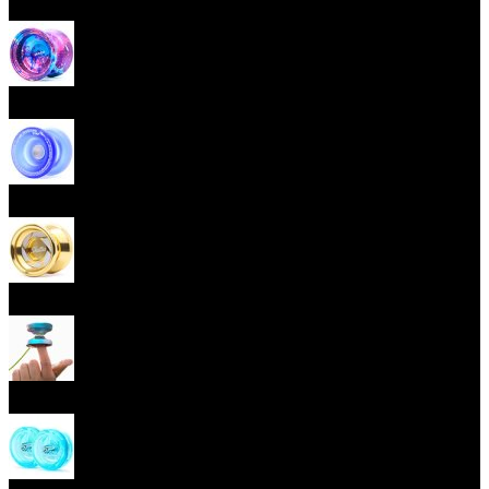
Začátečnická yoya (responzivní)
Pokročilá yoya (neresponzivní)
Plastová yoya
Kovová yoya
Fingerspin yoya