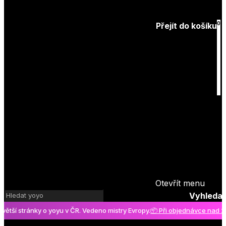
Zapomenuté
heslo
0
Přejít do košíku
Košík
je prázdný
Otevřít menu
Vyhledat
tránky o yoyu v ČR. Vedeno mistry Evropy.
📦 Při objednávce nad 2000 Kč