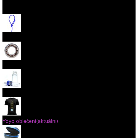
Otevřít menu
Provázky na yoyo
Yoyo ložiska
Oleje
Yoyo oblečení
(aktuální)