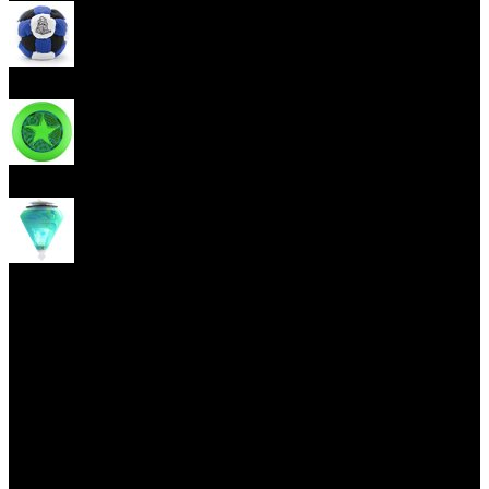
Hakisak
Frisbee
Káča
Yoyo triky