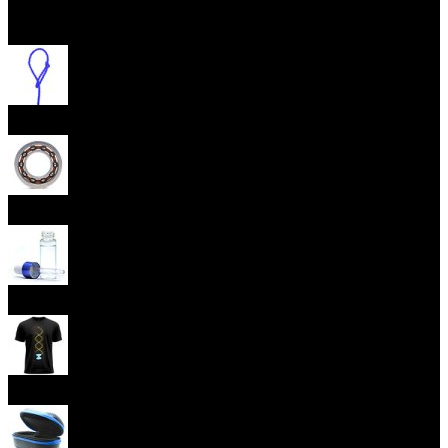
Otevřít menu
Provázky na yoyo
Yoyo ložiska
Oleje
Yoyo oblečení