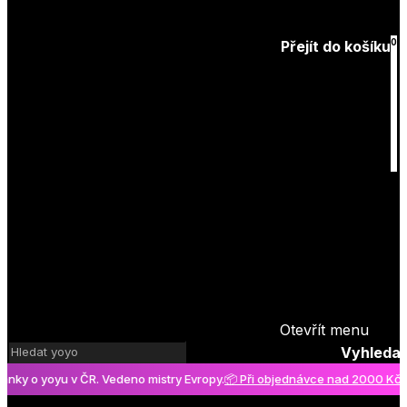
Zapomenuté
heslo
0
Přejít do košíku
Košík
je prázdný
Otevřít menu
Vyhledat
 o yoyu v ČR. Vedeno mistry Evropy.
📦 Při objednávce nad 2000 Kč pošt