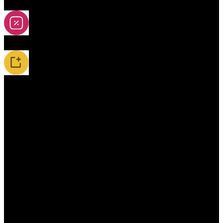
2A-5A yoya
Slevy
Novinky / Restocky
Příslušenství