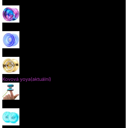
Začátečnická yoya (responzivní)
Pokročilá yoya (neresponzivní)
Plastová yoya
Kovová yoya
(aktuální)
Fingerspin yoya