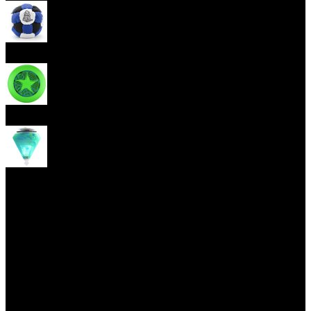
Hakisak
Frisbee
Káča
Yoyo triky