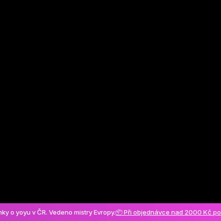
Vytvořit účet
ánky o yoyu v ČR. Vedeno mistry Evropy.
📦 Při objednávce nad 2000 Kč p