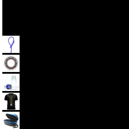
Příslušenství
(aktuální)
Provázky na yoyo
Yoyo ložiska
Oleje
Yoyo oblečení
Yoyo obaly