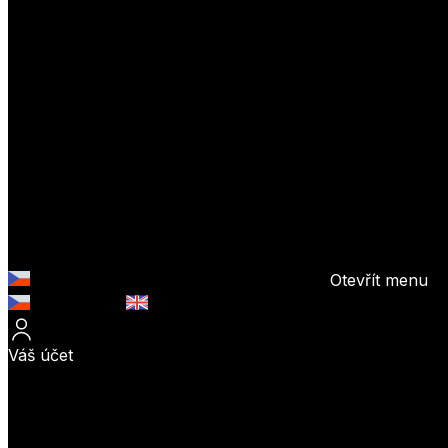
Otevřít menu
Česky (CZK)
English (EUR)
Váš účet