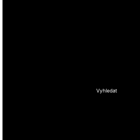
Yoyo triky
Základní triky
Pokročilé yoyo triky
Basic combos
Frontstyle
Whipy
Hopy
Bindy
+ 5 dalších
L
Nastavení yoya
Základní info o yoyu
Údržba yoya
Problémy s yoyem
Blog
Vyhledat