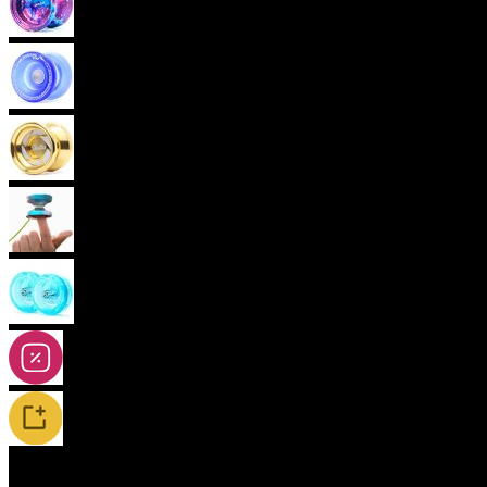
Pokročilá yoya (neresponzivní)
Plastová yoya
Kovová yoya
Fingerspin yoya
2A-5A yoya
Slevy
Novinky / Restocky