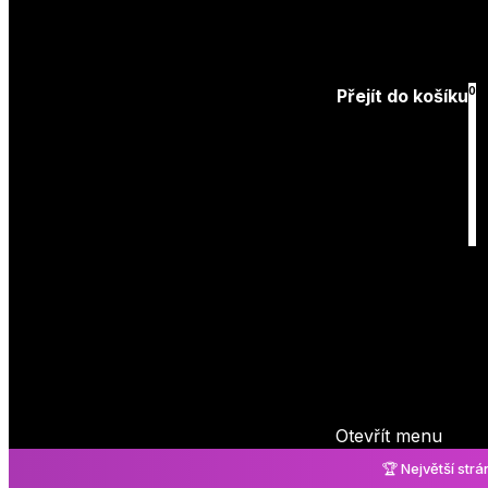
Přihlásit
0
Přejít do košíku
Košík
je prázdný
Otevřít menu
🏆 Největší str