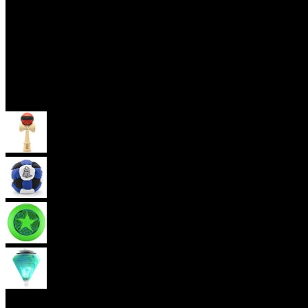
Skill Toys
Kendama
Hakisak
Frisbee
Káča