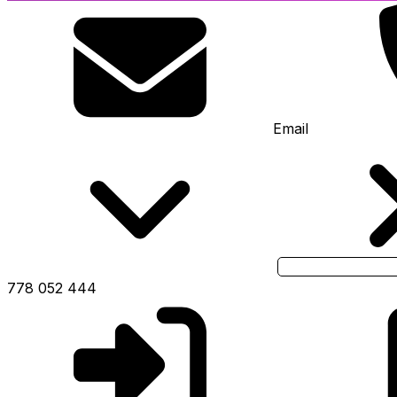
Email
778 052 444