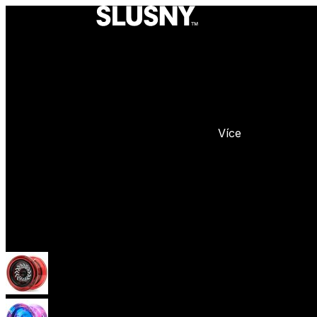
Více
Yoyo
Začátečnická yoya (responzivní)