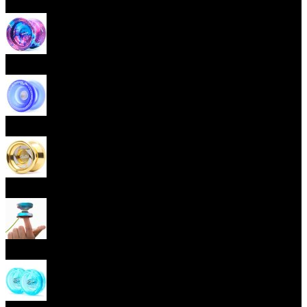
Začátečnická yoya (responzivní)
Pokročilá yoya (neresponzivní)
Plastová yoya
Kovová yoya
Fingerspin yoya