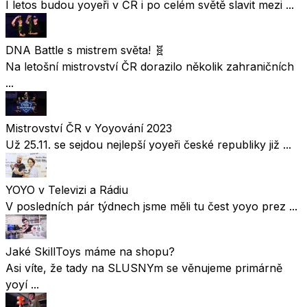
I letos budou yoyeři v ČR i po celém světě slavit mezi ...
DNA Battle s mistrem světa! 🧬
Na letošní mistrovství ČR dorazilo několik zahraničních
...
Mistrovství ČR v Yoyování 2023
Už 25.11. se sejdou nejlepší yoyeři české republiky již ...
YOYO v Televizi a Rádiu
V posledních pár týdnech jsme měli tu čest yoyo prez ...
Jaké SkillToys máme na shopu?
Asi víte, že tady na SLUSNYm se věnujeme primárně
yoyí ...