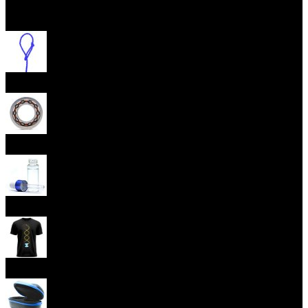
Otevřít menu
Provázky na yoyo
Yoyo ložiska
Oleje
Yoyo oblečení