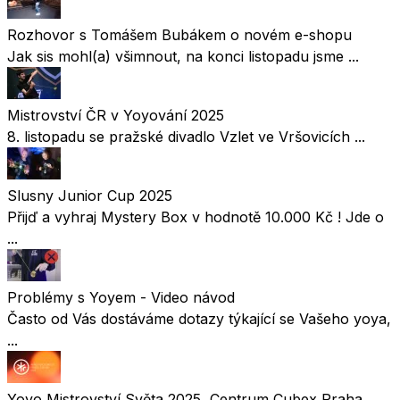
Rozhovor s Tomášem Bubákem o novém e-shopu
Jak sis mohl(a) všimnout, na konci listopadu jsme ...
Mistrovství ČR v Yoyování 2025
8. listopadu se pražské divadlo Vzlet ve Vršovicích ...
Slusny Junior Cup 2025
Přijď a vyhraj Mystery Box v hodnotě 10.000 Kč ! Jde o
...
Problémy s Yoyem - Video návod
Často od Vás dostáváme dotazy týkající se Vašeho yoya,
...
Yoyo Mistrovství Světa 2025, Centrum Cubex Praha