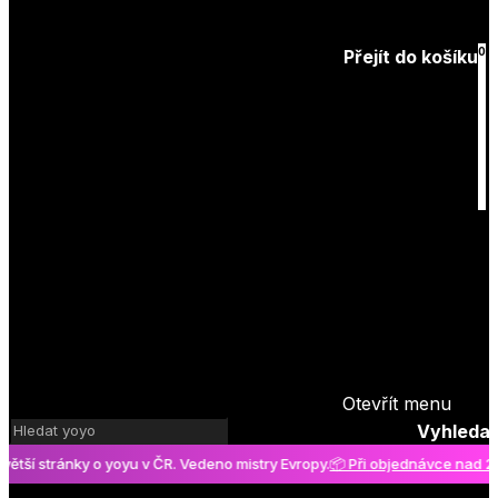
Zapomenuté
heslo
0
Přejít do košíku
Košík
je prázdný
Otevřít menu
Vyhledat
í stránky o yoyu v ČR. Vedeno mistry Evropy.
📦 Při objednávce nad 2000