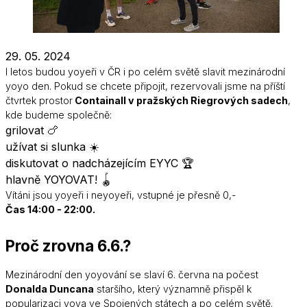
29. 05. 2024
I letos budou yoyeři v ČR i po celém světě slavit mezinárodní
yoyo den. Pokud se chcete připojit, rezervovali jsme na příští
čtvrtek prostor
Containall v pražských Riegrových sadech
,
kde budeme společně:
grilovat 🍗
užívat si slunka ☀️
diskutovat o nadcházejícím EYYC 🏆
hlavně YOYOVAT! 🪀
Vítáni jsou yoyeři i neyoyeři, vstupné je přesně 0,-
Čas 14:00 - 22:00.
Proč zrovna 6.6.?
Mezinárodní den yoyování se slaví 6. června na počest
Donalda Duncana
staršího, který významně přispěl k
popularizaci yoya ve Spojených státech a po celém světě.