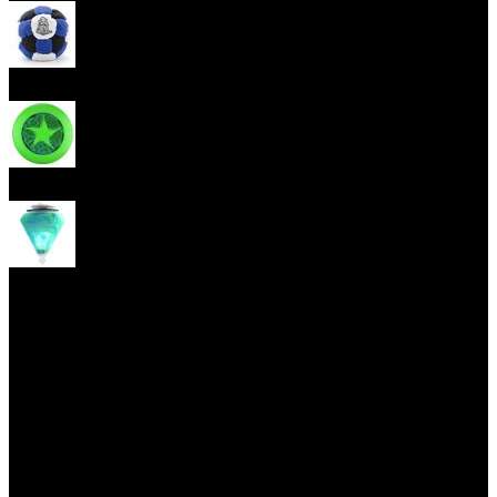
Hakisak
Frisbee
Káča
Yoyo triky