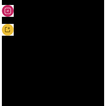
2A-5A yoya
Slevy
Novinky / Restocky
Příslušenství