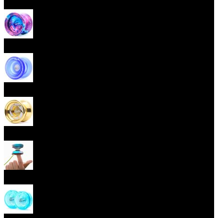
Začátečnická yoya (responzivní)
Pokročilá yoya (neresponzivní)
Plastová yoya
Kovová yoya
Fingerspin yoya