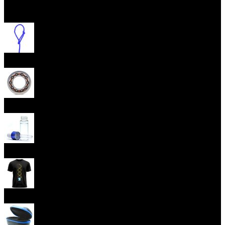
Otevřít menu
Provázky na yoyo
Yoyo ložiska
Oleje
Yoyo oblečení