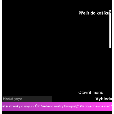
Zapomenuté
heslo
0
Přejít do košíku
Košík
je prázdný
Otevřít menu
Vyhledat
 stránky o yoyu v ČR. Vedeno mistry Evropy.
📦 Při objednávce nad 2000 