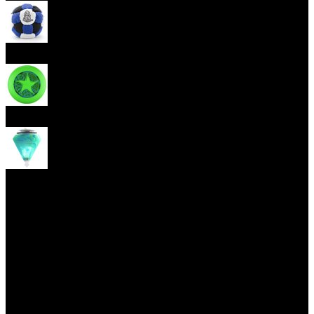
Hakisak
Frisbee
Káča
Yoyo triky