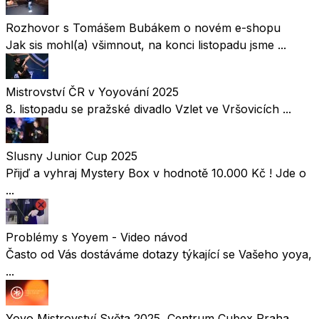
Rozhovor s Tomášem Bubákem o novém e-shopu
Jak sis mohl(a) všimnout, na konci listopadu jsme ...
Mistrovství ČR v Yoyování 2025
8. listopadu se pražské divadlo Vzlet ve Vršovicích ...
Slusny Junior Cup 2025
Přijď a vyhraj Mystery Box v hodnotě 10.000 Kč ! Jde o
...
Problémy s Yoyem - Video návod
Často od Vás dostáváme dotazy týkající se Vašeho yoya,
...
Yoyo Mistrovství Světa 2025, Centrum Cubex Praha