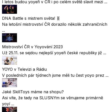
I letos budou yoyeři v ČR i po celém světě slavit mezi ...
DNA Battle s mistrem světa! 🧬
Na letošní mistrovství ČR dorazilo několik zahraničních
...
Mistrovství ČR v Yoyování 2023
Už 25.11. se sejdou nejlepší yoyeři české republiky již ...
YOYO v Televizi a Rádiu
V posledních pár týdnech jsme měli tu čest yoyo prez ...
Jaké SkillToys máme na shopu?
Asi víte, že tady na SLUSNYm se věnujeme primárně
yoyí ...