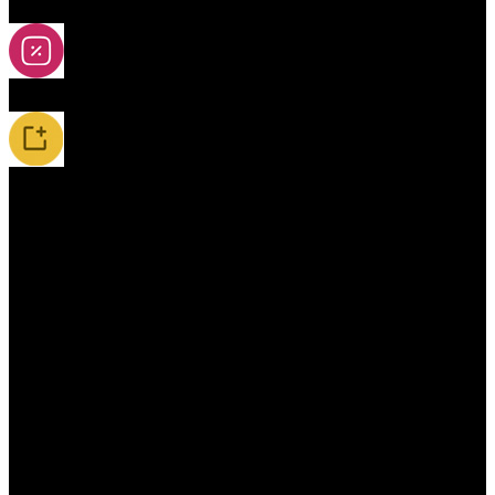
2A-5A yoya
Slevy
Novinky / Restocky
Příslušenství