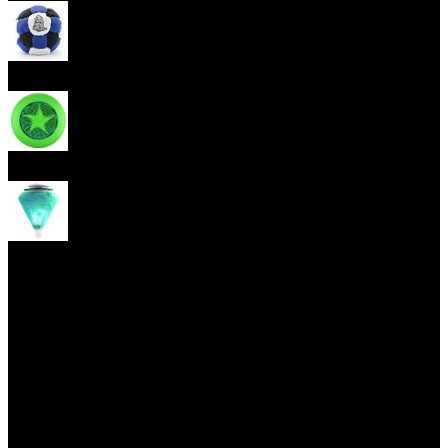
Hakisak
Frisbee
Káča
Yoyo triky