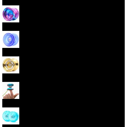
Začátečnická yoya (responzivní)
Pokročilá yoya (neresponzivní)
Plastová yoya
Kovová yoya
Fingerspin yoya