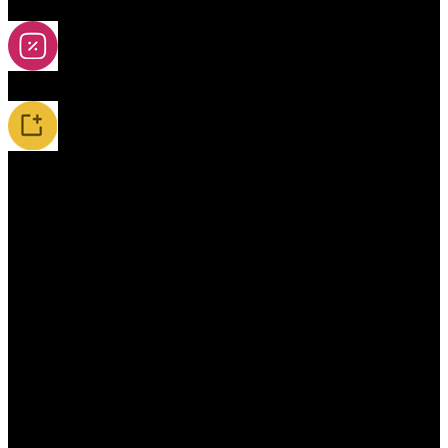
2A-5A yoya
Slevy
Novinky / Restocky
Příslušenství