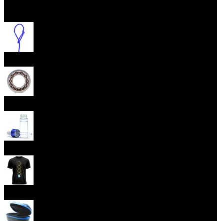
Otevřít menu
Provázky na yoyo
Yoyo ložiska
Oleje
Yoyo oblečení