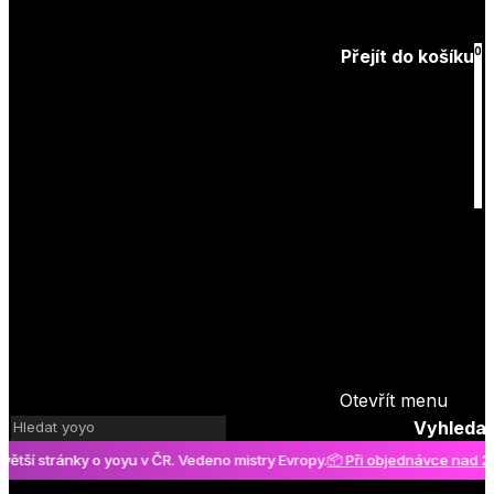
Zapomenuté
heslo
0
Přejít do košíku
Košík
je prázdný
Otevřít menu
Vyhledat
 stránky o yoyu v ČR. Vedeno mistry Evropy.
📦 Při objednávce nad 2000 