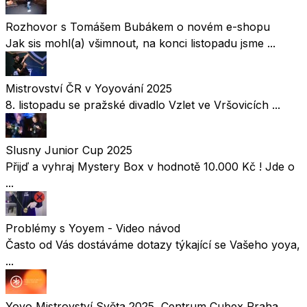
Rozhovor s Tomášem Bubákem o novém e-shopu
Jak sis mohl(a) všimnout, na konci listopadu jsme ...
Mistrovství ČR v Yoyování 2025
8. listopadu se pražské divadlo Vzlet ve Vršovicích ...
Slusny Junior Cup 2025
Přijď a vyhraj Mystery Box v hodnotě 10.000 Kč ! Jde o
...
Problémy s Yoyem - Video návod
Často od Vás dostáváme dotazy týkající se Vašeho yoya,
...
Yoyo Mistrovství Světa 2025, Centrum Cubex Praha