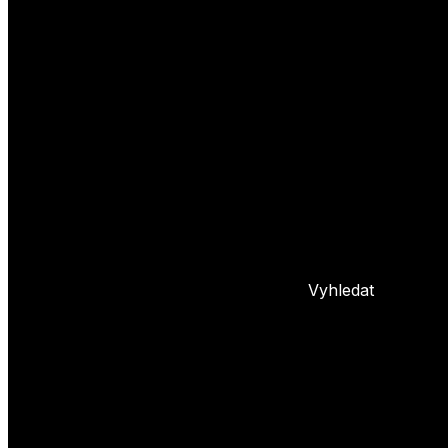
Yoyo triky
Základní triky
Pokročilé yoyo triky
Basic combos
Frontstyle
Whipy
Hopy
Bindy
+ 5 dalších
L
Nastavení yoya
Základní info o yoyu
Údržba yoya
Problémy s yoyem
Blog
Vyhledat