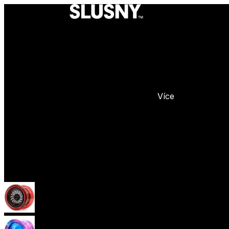
Více
Yoyo
Začátečnická yoya (responzivní)