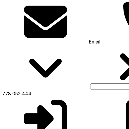
Email
778 052 444