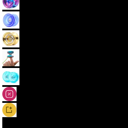
Pokročilá yoya (neresponzivní)
Plastová yoya
Kovová yoya
Fingerspin yoya
2A-5A yoya
Slevy
Novinky / Restocky