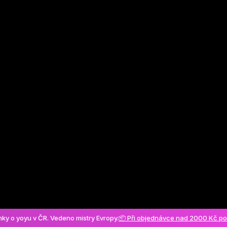
Vytvořit účet
ánky o yoyu v ČR. Vedeno mistry Evropy.
📦 Při objednávce nad 2000 Kč p