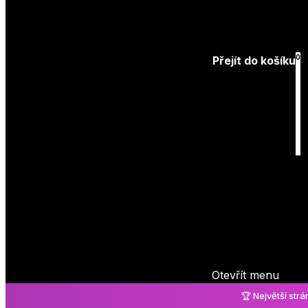
Přihlásit
0
Přejít do košíku
Košík
je prázdný
Otevřít menu
🏆 Největší str