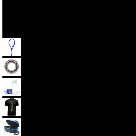
Příslušenství
Provázky na yoyo
Yoyo ložiska
Oleje
Yoyo oblečení
Yoyo obaly