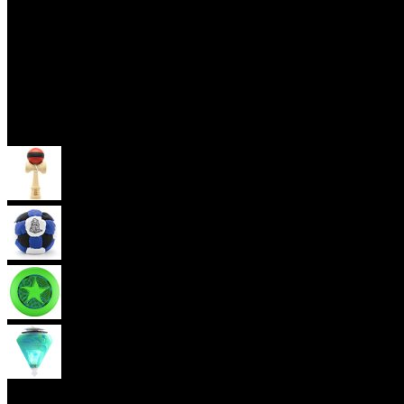
Skill Toys
Kendama
Hakisak
Frisbee
Káča