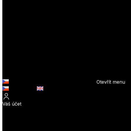
Otevřít menu
Česky (CZK)
English (EUR)
Váš účet