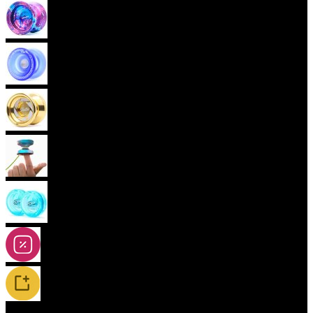
Pokročilá yoya (neresponzivní)
Plastová yoya
Kovová yoya
Fingerspin yoya
2A-5A yoya
Slevy
Novinky / Restocky