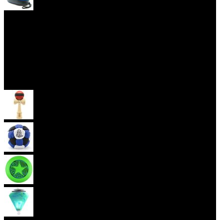
Yoyo obaly
Skill Toys
Kendama
Hakisak
Frisbee
Káča