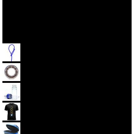
Příslušenství
Provázky na yoyo
Yoyo ložiska
Oleje
Yoyo oblečení