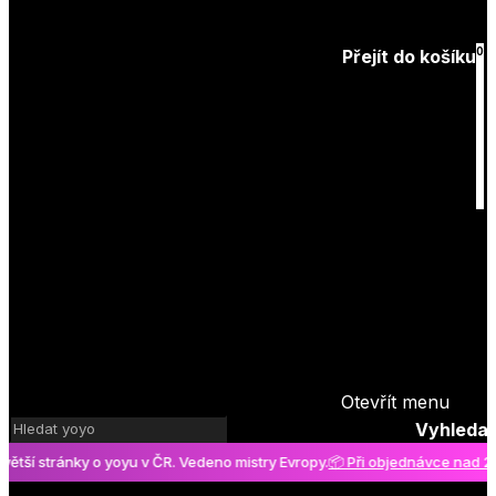
Zapomenuté
heslo
0
Přejít do košíku
Košík
je prázdný
Otevřít menu
Vyhledat
 stránky o yoyu v ČR. Vedeno mistry Evropy.
📦 Při objednávce nad 2000 