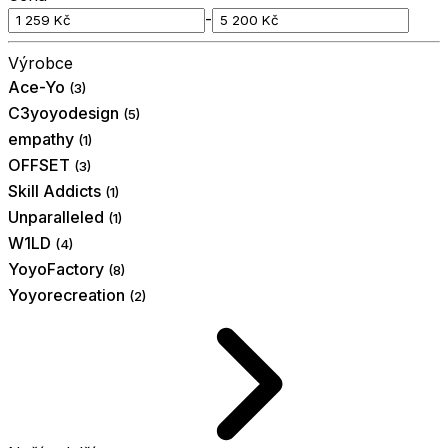
-
Výrobce
Ace-Yo
(3)
C3yoyodesign
(5)
empathy
(1)
OFFSET
(3)
Skill Addicts
(1)
Unparalleled
(1)
W1LD
(4)
YoyoFactory
(8)
Yoyorecreation
(2)