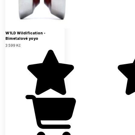
W1LD Wildification -
Bimetalové yoyo
3 599 Kč