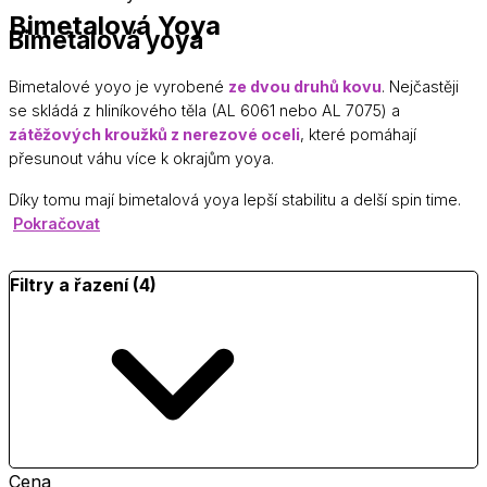
Bimetalová Yoya
Bimetalová yoya
Bimetalové yoyo je vyrobené
ze dvou druhů kovu
. Nejčastěji
se skládá z hliníkového těla (AL 6061 nebo AL 7075) a
zátěžových kroužků z nerezové oceli
, které pomáhají
přesunout váhu více k okrajům yoya.
Díky tomu mají bimetalová yoya lepší stabilitu a delší spin time.
Pokračovat
Filtry a řazení (4)
Cena