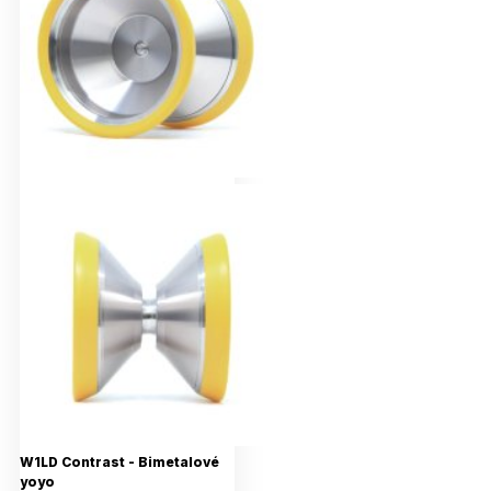
W1LD Contrast - Bimetalové
yoyo