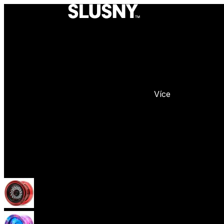
Více
Yoyo
Začátečnická yoya (responzivní)