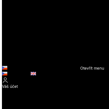
Otevřít menu
Česky (CZK)
English (EUR)
Váš účet