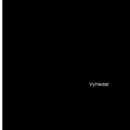
Yoyo triky
Základní triky
Pokročilé yoyo triky
Basic combos
Frontstyle
Whipy
Hopy
Bindy
+ 5 dalších
L
Nastavení yoya
Základní info o yoyu
Údržba yoya
Problémy s yoyem
Blog
Vyhledat