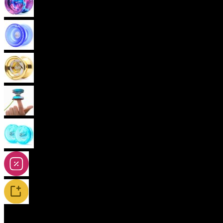
Pokročilá yoya (neresponzivní)
Plastová yoya
Kovová yoya
Fingerspin yoya
2A-5A yoya
Slevy
Novinky / Restocky