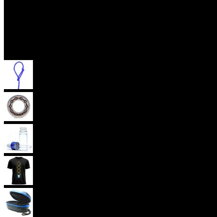
Příslušenství
Provázky na yoyo
Yoyo ložiska
Oleje
Yoyo oblečení
Yoyo obaly