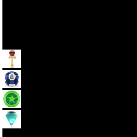
Skill Toys
Kendama
Hakisak
Frisbee
Káča