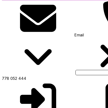
Email
778 052 444