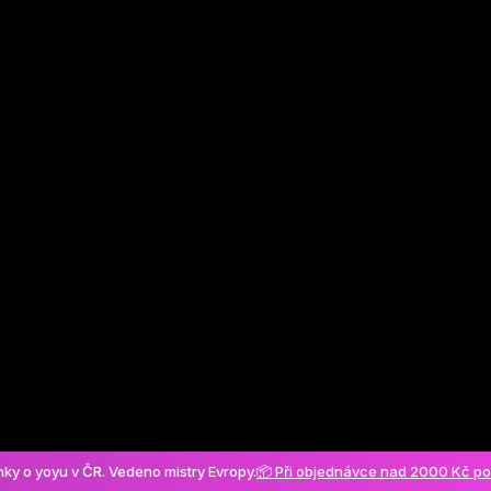
Vytvořit účet
ánky o yoyu v ČR. Vedeno mistry Evropy.
📦 Při objednávce nad 2000 Kč p