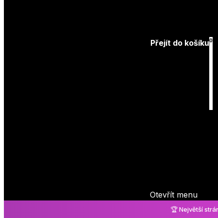
Přihlásit
0
Přejít do košíku
Košík
je prázdný
Otevřít menu
🏆 Největší str