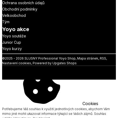
Ochrana osobních údajů
Obchodní podmínky
Velkoobchod
Tým
Yoyo akce
Yoyo soutěže
Junior Cup
Yoyo kurzy
©
2025 -
2026
SLUSNY Professional Yoyo Shop
,
Mapa stránek
,
RSS
,
Nastavení cookies
,
Powered by Upgates Shops
Cookies
Potřebujeme Váš souhlas k využití jednotlivých cookies, abychom Vám
mimo jiné mohli ukazovat informace týkající se Vašich zájmů. Souhlas