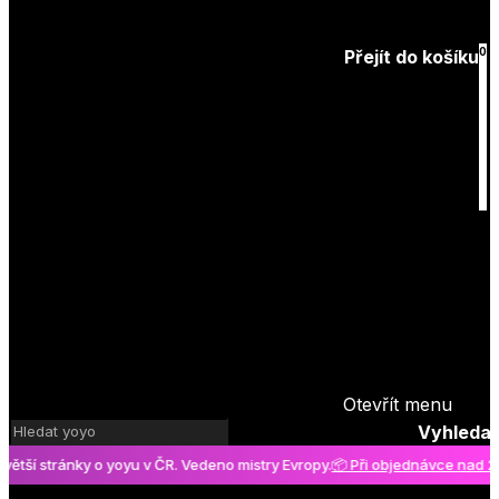
Zapomenuté
heslo
0
Přejít do košíku
Košík
je prázdný
Otevřít menu
Vyhledat
í stránky o yoyu v ČR. Vedeno mistry Evropy.
📦 Při objednávce nad 2000