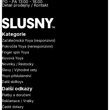
PO - PÁ 13:00 - 18:00
Detail prodejny / Kontakt
Kategorie
Začátečnická Yoya (responzivní)
Pokročilá Yoya (neresponzivní)
Finger spin Yoya
Kovová Yoya
Novinky / Restocky
Slevy / Výhodné sety
Yoyo příslušenství
Další skilltoys
Další odkazy
Platby a doručení
Reklamace / Vratky
Časté dotazy