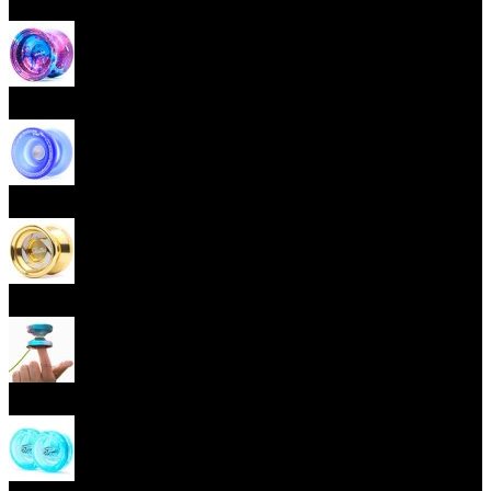
Začátečnická yoya (responzivní)
Pokročilá yoya (neresponzivní)
Plastová yoya
Kovová yoya
Fingerspin yoya