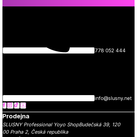
778 052 444
info@slusny.net
Prodejna
SLUSNY Professional Yoyo Shop
Budečská 39,
120
00
Praha 2
,
Česká republika