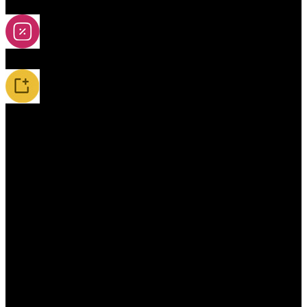
2A-5A yoya
Slevy
Novinky / Restocky
Příslušenství