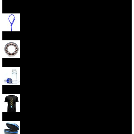
Otevřít menu
Provázky na yoyo
Yoyo ložiska
Oleje
Yoyo oblečení