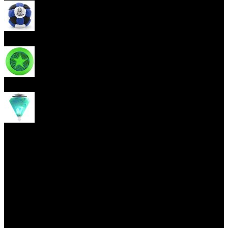
Hakisak
Frisbee
Káča
Yoyo triky